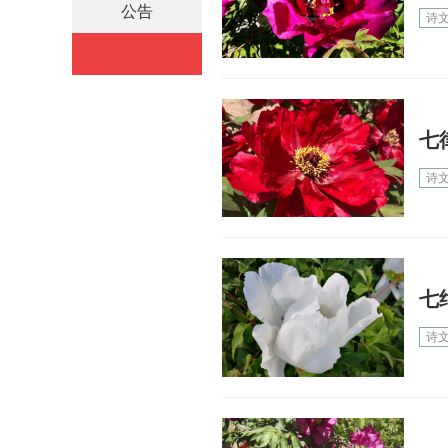
公告
诗
七
诗
七
诗