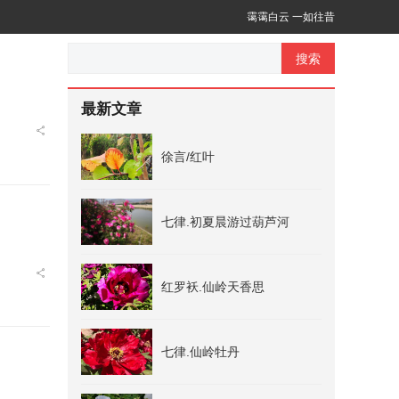
霭霭白云 一如往昔
搜索
最新文章
徐言/红叶
七律.初夏晨游过葫芦河
红罗袄.仙岭天香思
七律.仙岭牡丹