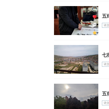
五
诗
七
诗
五
诗