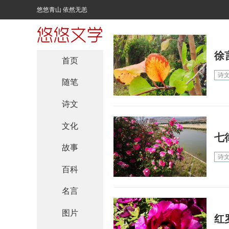
悠悠青山 依然无恙
徐
首页
诗
随笔
诗文
文化
七
故事
诗
百科
名言
图片
红