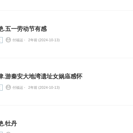
绝.五一劳动节有感
文
付福运 ⋅
2年前 (2024-10-13)
律.游秦安大地湾遗址女娲庙感怀
文
付福运 ⋅
2年前 (2024-10-13)
绝.牡丹