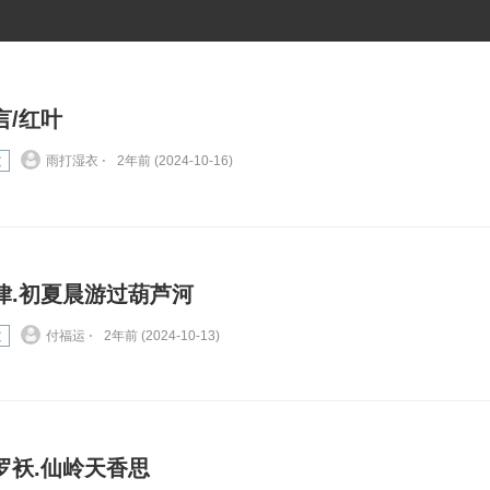
言/红叶
文
雨打湿衣 ⋅
2年前 (2024-10-16)
律.初夏晨游过葫芦河
文
付福运 ⋅
2年前 (2024-10-13)
罗袄.仙岭天香思