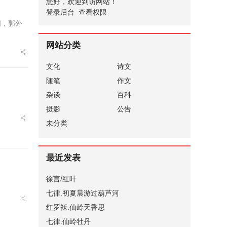
您好，欢迎到访网站！
登录后台
查看权限
阁，郭外
网站分类
文化
诗文
随笔
作文
杂谈
百科
摄影
公告
未分类
最近发表
徐言/红叶
七律.初夏晨游过葫芦河
红罗袄.仙岭天香思
七律.仙岭牡丹