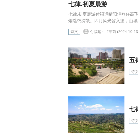
七律.初夏晨游
七律.初夏晨游付福运晴阳轻燕任高
烟迷锦绣畿。四月风光皆入望，山城处
诗文
付福运 ⋅
2年前 (2024-10-13
五
诗
七
诗