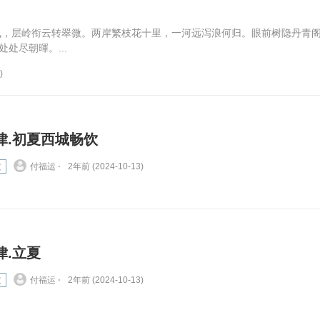
飞，层岭衔云转翠微。两岸繁枝花十里，一河远泻浪何归。眼前树隐丹青
处尽朝暉。...
)
律.初夏西城畅饮
文
付福运 ⋅
2年前 (2024-10-13)
律.立夏
文
付福运 ⋅
2年前 (2024-10-13)