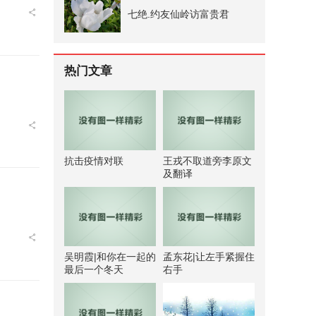
七绝.约友仙岭访富贵君
热门文章
抗击疫情对联
王戎不取道旁李原文
及翻译
吴明霞|和你在一起的
孟东花|让左手紧握住
最后一个冬天
右手