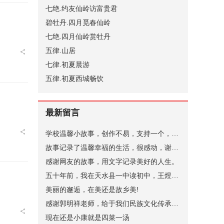
七绝.约友仙岭访富贵君
碧牡丹.四月觅春仙岭
七绝.四月仙岭赏牡丹
五律.山居
七律.初夏晨游
五律.初夏西城畅饮
最新留言
学校温馨小故事，创作不易，支持一个，谢谢。
故事记录了温馨幸福的生活，很感动，谢谢。
感谢网友的故事，用文字记录美好的人生。
五十年前，我在天水县一中读初中，王煜老师代过课，后来他当了副校长。昨晚突发奇想，在网上查询，一个是天水小学语文老师张健（小学名称名字忘了，只记得学校在北道阜），一个是天水县一中的马玉花，是我初中的班主任，好像刚结婚，一个就是王煜。张健老师身体不太好，不知道还在不在，马玉花老师现在应该有70岁了。
美丽的邂逅，在美还是故乡美!
感谢郭明祥老师，给于我们民族文化传承，弘扬的深情厚意的描绘！
现在还是小康就是四菜一汤