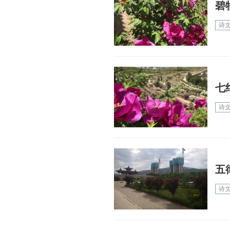
碧
诗
七
诗
五
诗