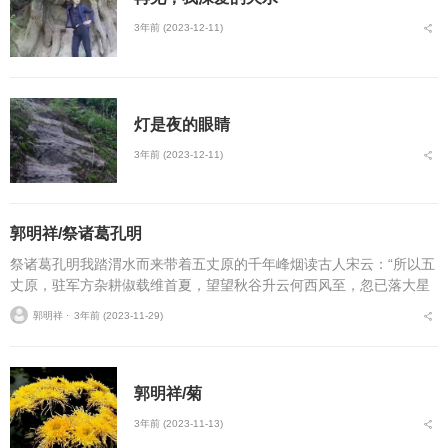
3年前 (2023-12-11)
灯是夜的眼睛
3年前 (2023-12-11)
郭明祥/祭诸葛孔明
祭诸葛孔明我踏渭水而来带着五丈原的千年峰烟读古人宋云：“所以五
丈原，驻军方杂耕俶载维首夏，望望秋谷升云何西风至，忽已落大星
痛哉万世功，於此丧垂成度渭水去，三辅即日平忆惜与曹操赤璧之
郭明祥 ⋅
3年前 (2023-11-29)
战，与司马懿上演空城...
郭明祥/菊
3年前 (2023-11-13)