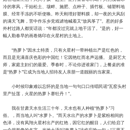
冷的寒风，干始松土、垅畔、施肥、点种子、插竹板、铺塑料地
膜、经常手冻的不听使唤。昨天刚埋好塑料膜，却一夜的大风刮
的满天飞舞，苦中作乐乡党戏谑地喊着又“放风筝了”。惹的好多
外村过路人都笑话说：“年都没过完就上地干活了。”是的，好一
幅人勤春早的画卷烙印在火星村的土地上。
“热萝卜”因水土特质，只有火星村一带种植出产是红色的，
而且是充满喜庆色彩的中国红！它因艳红而名声远播。 是厨艺大
师，家庭主妇们的最爱。季春时，不论你进谁家门，上餐桌的准
是“热萝卜”它成为当地人招待友人亲朋一道靓丽的当家菜。
小时候印象难以忘怀的是当地一句句口口传唱民谣“瓦窑头村
里产扯莲，火星的热萝卜赛牡丹！”。
我在甘肃天水生活三十年，天水也有人种植“热萝卜”习
俗。，而当地人叫“水萝卜。”而天水出产的水萝卜是紫粉相间的
色泽，没有凤翔火星村出产的红艳，因它红的醒目，人们给启了
一个很形像的名字，当地土语叫“热萝卜”这也应验一句：“三里不