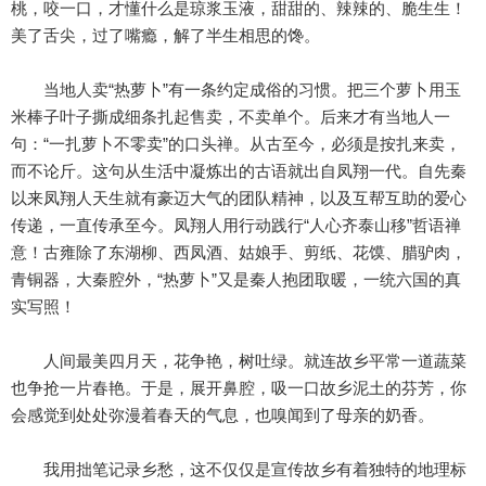
桃，咬一口，才懂什么是琼浆玉液，甜甜的、辣辣的、脆生生！
美了舌尖，过了嘴瘾，解了半生相思的馋。
当地人卖“热萝卜”有一条约定成俗的习惯。把三个萝卜用玉
米棒子叶子撕成细条扎起售卖，不卖单个。后来才有当地人一
句：“一扎萝卜不零卖”的口头禅。从古至今，必须是按扎来卖，
而不论斤。这句从生活中凝炼出的古语就出自凤翔一代。自先秦
以来凤翔人天生就有豪迈大气的团队精神，以及互帮互助的爱心
传递，一直传承至今。凤翔人用行动践行“人心齐泰山移”哲语禅
意！古雍除了东湖柳、西凤酒、姑娘手、剪纸、花馍、腊驴肉，
青铜器，大秦腔外，“热萝卜”又是秦人抱团取暖，一统六国的真
实写照！
人间最美四月天，花争艳，树吐绿。就连故乡平常一道蔬菜
也争抢一片春艳。于是，展开鼻腔，吸一口故乡泥土的芬芳，你
会感觉到处处弥漫着春天的气息，也嗅闻到了母亲的奶香。
我用拙笔记录乡愁，这不仅仅是宣传故乡有着独特的地理标