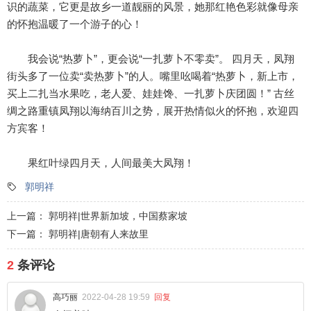
识的蔬菜，它更是故乡一道靓丽的风景，她那红艳色彩就像母亲
的怀抱温暖了一个游子的心！
我会说“热萝卜”，更会说“一扎萝卜不零卖”。 四月天，凤翔
街头多了一位卖“卖热萝卜”的人。嘴里吆喝着“热萝卜，新上市，
买上二扎当水果吃，老人爱、娃娃馋、一扎萝卜庆团圆！” 古丝
绸之路重镇凤翔以海纳百川之势，展开热情似火的怀抱，欢迎四
方宾客！
果红叶绿四月天，人间最美大凤翔！
郭明祥
上一篇：
郭明祥|世界新加坡，中国蔡家坡
下一篇：
郭明祥|唐朝有人来故里
2
条评论
高巧丽
2022-04-28 19:59
回复