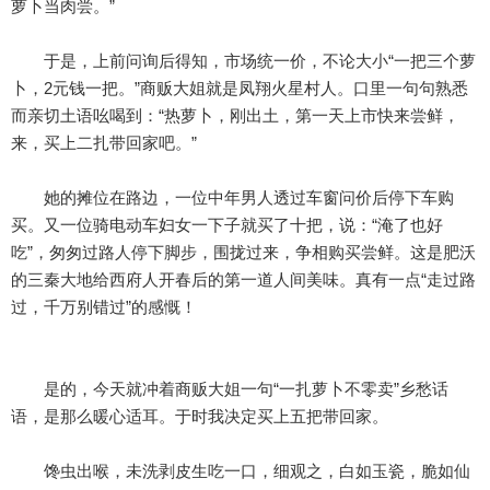
萝卜当肉尝。”
于是，上前问询后得知，市场统一价，不论大小“一把三个萝
卜，2元钱一把。”商贩大姐就是凤翔火星村人。口里一句句熟悉
而亲切土语吆喝到：“热萝卜，刚出土，第一天上市快来尝鲜，
来，买上二扎带回家吧。”
她的摊位在路边，一位中年男人透过车窗问价后停下车购
买。又一位骑电动车妇女一下子就买了十把，说：“淹了也好
吃”，匆匆过路人停下脚步，围拢过来，争相购买尝鲜。这是肥沃
的三秦大地给西府人开春后的第一道人间美味。真有一点“走过路
过，千万别错过”的感慨！
是的，今天就冲着商贩大姐一句“一扎萝卜不零卖”乡愁话
语，是那么暖心适耳。于时我决定买上五把带回家。
馋虫出喉，未洗剥皮生吃一口，细观之，白如玉瓷，脆如仙