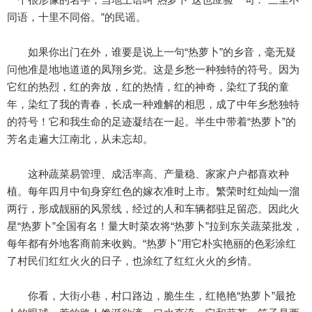
同语，十里不同俗。”的民谣。
如果你出门在外，谁要是说上一句“热萝卜”的乡音，毫无疑
问他准是地地道道的凤翔乡党。这是乡愁一种独特的符号。因为
它红的热烈，红的奔放，红的热情，红的神奇，染红了我的童
年，染红了我的青春，长成一种难解的相思，成了中年乡愁独特
的符号！它和我生命的足迹凝结在一起。半生中带着“热萝卜”的
芳名走遍大江南北，从未忘却。
这种蔬菜易管理、成活率高、产量稳、家家户户都喜欢种
植。每年四月中旬身穿红色的嫁衣准时上市。繁荣时红灿灿一溜
两行，形成靓丽的风景线，经过的人和车辆都驻足留恋。因此火
星“热萝卜”全国有名！量大时菜农将“热萝卜”拉到东关蔬菜批发，
每年都有外地客商前来收购。“热萝卜"用它朴实艳丽的色彩涂红
了村民们红红火火的日子，也涂红了红红火火的乡情。
你看，大街小巷，村口路边，脆生生，红艳艳“热萝卜”最抢