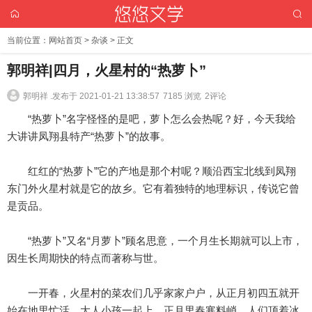
当前位置：
网站首页
>
杂谈
> 正文
郭明祥|四月，火星村的“热萝卜”
郭明祥 .
发布于 2021-01-21 13:38:57
7185 浏览
2评论
“热萝卜”名字怪怪的是吧，萝卜怎么会热呢？好，今天我给
大讲讲凤翔县特产“热萝卜”的故事。
红红的“热萝卜”它的产地是那个村呢？顺沿西宝北线到凤翔
东门外火星村就是它的故乡。它有着独特的地理标识，传说它曾
是贡品。
“热萝卜”又名“月萝卜”顾名思意，一个月生长期就可以上市，
因生长周期快的特点而著称与世。
一开春，火星村的菜农们几乎家家户户，从正月初四五就开
始在地里忙活，大人小孩一起上。正月里春寒料峭，人们顶着冰