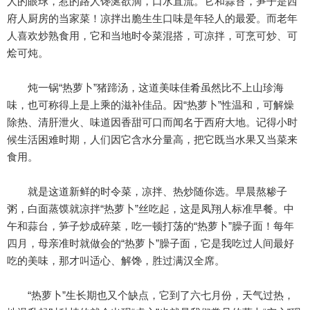
人的眼球，惹的路人馋涎欲滴，口水直流。它和蒜苔，笋子是西
府人厨房的当家菜！凉拌出脆生生口味是年轻人的最爱。而老年
人喜欢炒熟食用，它和当地时令菜混搭，可凉拌，可烹可炒、可
烩可炖。
炖一锅“热萝卜”猪蹄汤，这道美味佳肴虽然比不上山珍海
味，也可称得上是上乘的滋补佳品。因“热萝卜”性温和，可解燥
除热、清肝泄火、味道因香甜可口而闻名于西府大地。记得小时
候生活困难时期，人们因它含水分量高，把它既当水果又当菜来
食用。
就是这道新鲜的时令菜，凉拌、热炒随你选。早晨熬糁子
粥，白面蒸馍就凉拌“热萝卜”丝吃起，这是凤翔人标准早餐。中
午和蒜台，笋子炒成碎菜，吃一顿打荡的“热萝卜”臊子面！每年
四月，母亲准时就做会的“热萝卜”臊子面，它是我吃过人间最好
吃的美味，那才叫适心、解馋，胜过满汉全席。
“热萝卜”生长期也又个缺点，它到了六七月份，天气过热，