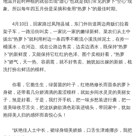
地温升起时种植的就会出现“虚心”也就是我们常见的萝卜“空心”现
象。所以每年四五月份是采摘和食用“热萝卜”的最佳时期。
4月10日，回家路过凤翔县城，东门外街道两边商贩们拉着
架子车，一路沿街叫卖，一家比一家的嫩绿新鲜。菜农们从土中
拔出“热萝卜”就利用村边一条四季不断流小溪洗掉泥土，在拎一
桶溪水，在河边、或在公路边售卖，边卖边洒水，既保持“热萝
卜”的新鲜度，又能保持它红红的色泽。图个卖相好看，“热萝
卜”娇气，天一热、容易蔫，就不好售卖。她犹如出嫁的新娘，梳
洗打扮出鲜活的模样。
你看，它脆生生，绿茵茵的叶子，红艳艳修长而苗条的萝卜
身裙，还带着几分娇滴滴的羞涩模样，就如乡间水灵灵的美丽女
子，煞是好看。于是，我打开手机，把一味乡愁装进行囊，把一
道美味收尽舌尖，把这妖娆欲滴色彩装进镜头，带回家中，犹如
抱得美人归的感怀而喜悦心头！
“妖艳佳人土中长，裙绿身细美娇娘，口舌生津难挪步，我把