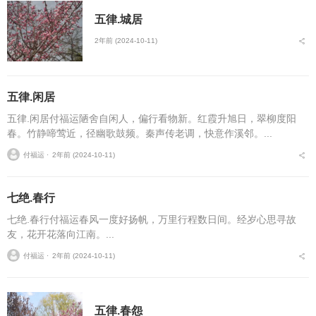
五律.城居
2年前 (2024-10-11)
五律.闲居
五律.闲居付福运陋舍自闲人，偏行看物新。红霞升旭日，翠柳度阳
春。竹静啼莺近，径幽歌鼓频。秦声传老调，快意作溪邻。...
付福运 ⋅
2年前 (2024-10-11)
七绝.春行
七绝.春行付福运春风一度好扬帆，万里行程数日间。经岁心思寻故
友，花开花落向江南。...
付福运 ⋅
2年前 (2024-10-11)
五律.春怨