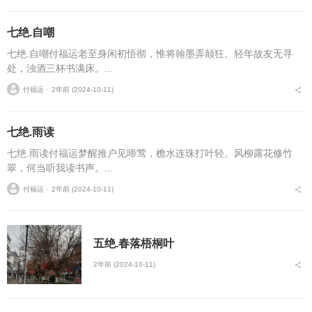
七绝.自嘲
七绝.自嘲付福运老至身闲初悟彻，惟将翰墨弄颠狂。轻年故友无寻
处，浊酒三杯书满床。...
付福运 ⋅
2年前 (2024-10-11)
七绝.雨读
七绝.雨读付福运梦醒推户见啼莺，檐水连珠打叶轻。风柳露花修竹
翠，何当听我读书声。...
付福运 ⋅
2年前 (2024-10-11)
五绝.春落梧桐叶
2年前 (2024-10-11)