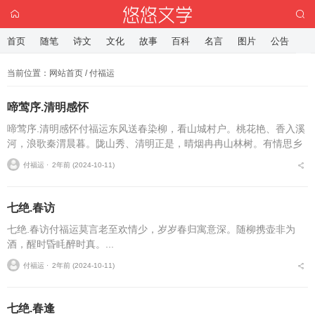
首页
随笔
诗文
文化
故事
百科
名言
图片
公告
当前位置：
网站首页
/ 付福运
啼莺序.清明感怀
啼莺序.清明感怀付福运东风送春染柳，看山城村户。桃花艳、香入溪
河，浪歌秦渭晨暮。陇山秀、清明正是，晴烟冉冉山林树。有情思乡
意，何如凌空飞絮。多少时光，蹉跎已过，却如尘如露。想昔岁、幼
付福运 ⋅
2年前 (2024-10-11)
稚轻年，陋居田家寒...
七绝.春访
七绝.春访付福运莫言老至欢情少，岁岁春归寓意深。随柳携壶非为
酒，醒时昏眊醉时真。...
付福运 ⋅
2年前 (2024-10-11)
七绝.春逢