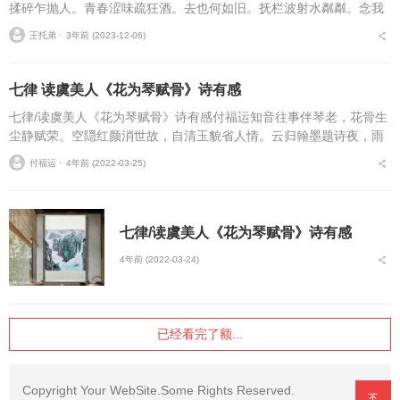
揉碎乍抛人。青春涩味疏狂酒。去也何如旧。抚栏波射水粼粼。念我
而今，谁惜满衣尘。...
王托弟 ⋅
3年前 (2023-12-06)
七律 读虞美人《花为琴赋骨》诗有感
七律/读虞美人《花为琴赋骨》诗有感付福运知音往事伴琴老，花骨生
尘静赋荣。空隠红颜消世故，自清玉貌省人情。云归翰墨题诗夜，雨
打纱窗偷梦卿。满案闲文心地种，逍遥国里远浮名。...
付福运 ⋅
4年前 (2022-03-25)
七律/读虞美人《花为琴赋骨》诗有感
4年前 (2022-03-24)
已经看完了额...
Copyright Your WebSite.Some Rights Reserved.