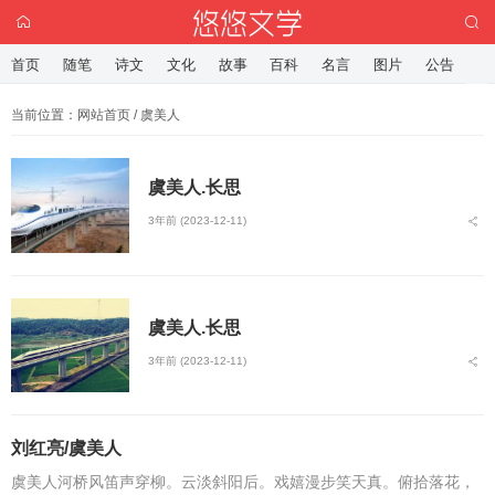
首页
随笔
诗文
文化
故事
百科
名言
图片
公告
当前位置：
网站首页
/ 虞美人
虞美人.长思
3年前 (2023-12-11)
虞美人.长思
3年前 (2023-12-11)
刘红亮/虞美人
虞美人河桥风笛声穿柳。云淡斜阳后。戏嬉漫步笑天真。俯拾落花，