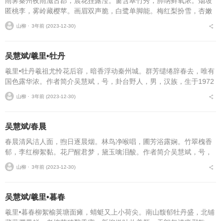
雨霁秦州夜雨滋古郡，晨花挂露滢。窗含翠竹秀，肺纳鲜氧浓。烟坡
匿桃李，雾岭藏樱苹。画眉双声脆，白鹭单脚能。梅红梨扮雪，杏嫩
梧抒情。絮湿榆钱泪，杉润侧柏倾。牡丹山北馥，初荷水中萌。羲春
山柳 ⋅
3年前 (2023-12-30)
无限美，浴罢更娉婷。...
吴慧斌/羲里•牡丹
羲里•牡丹羲祖尤怜花后容，暗香浮动秦州城。群芳缱绻辞春去，唯有
国色露华浓。作者简介吴慧斌，号，卦台野人，男，汉族，生于1972
年2月，祖籍甘肃省天水市麦积区三阳川渭南镇卦台山（人文始祖伏羲
山柳 ⋅
3年前 (2023-12-30)
画卦之地）下...
吴慧斌/春晨
春晨清风洁人面，煦日逐晨烟。林鸟净喉唱，圃芳浴露娴。竹翠槐香
郁，李红柳絮黏。花尸醒君梦，黛玉噙泪酸。作者简介吴慧斌，号，
卦台野人，男，汉族，生于1972年2月，祖籍甘肃省天水市麦积区三
山柳 ⋅
3年前 (2023-12-30)
阳川渭南镇卦台山...
吴慧斌/羲里•暮春
羲里•暮春柳絮榆荚塘面瘫，蜻蜓又上小荷尖。南山馥郁牡丹盛，北铺