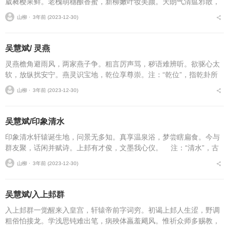
葳蕤樱果鲜。老槐萌穗酿香蜜，新柳嫩叶妆美颜。天朗气清瘟邪散，
风调雨顺花木娴。作者简介吴慧斌，号，卦台野人，男，汉族，生于1
山柳 ⋅
3年前 (2023-12-30)
972年2月，祖...
吴慧斌/ 灵燕
灵燕檐角避雨风，两家燕子争。粗言厉声骂，秽语难辨听。欲驱心太
软，放纵扰安宁。燕灵识宝地，乾位享尊崇。注：“乾位”，指乾卦所
象征的方位，即西北方。乾是八卦中的老大、领头大哥、地位最尊崇
山柳 ⋅
3年前 (2023-12-30)
者。君王、父亲、丈...
吴慧斌/印象清水
印象清水轩辕诞生地，问景无多知。真享温泉浴，梦尝瞎扁食。今与
群友聚，话闲并赋诗。上邽有才俊，文墨我心仪。 注：“清水”，古
称上邽，乃轩辕故里，甘肃天...
山柳 ⋅
3年前 (2023-12-30)
吴慧斌/入上邽群
入上邽群一觉醒来入皇宫，轩辕帝前字词穷。初谒上邽人生涩，野调
粗俗怕接龙。学浅思钝难出笔，病殃体羸羞飓风。惟祈众师多赐教，