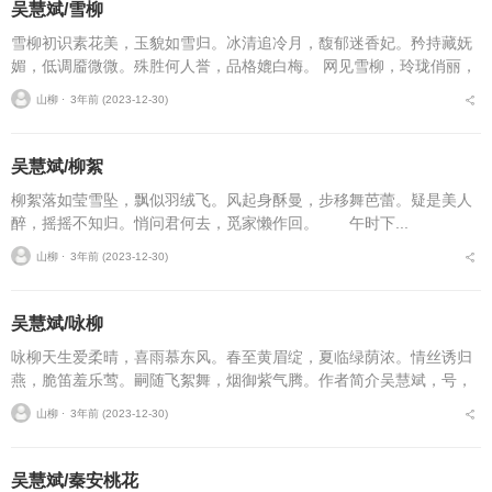
吴慧斌/雪柳
雪柳初识素花美，玉貌如雪归。冰清追冷月，馥郁迷香妃。矜持藏妩
媚，低调靥微微。殊胜何人誉，品格媲白梅。 网见雪柳，玲珑俏丽，
冰清玉洁，雅致脱俗，初不识得，请教方晓，拙文记之！作者简介吴
山柳 ⋅
3年前 (2023-12-30)
慧斌，...
吴慧斌/柳絮
柳絮落如莹雪坠，飘似羽绒飞。风起身酥曼，步移舞芭蕾。疑是美人
醉，摇摇不知归。悄问君何去，觅家懒作回。 午时下...
山柳 ⋅
3年前 (2023-12-30)
吴慧斌/咏柳
咏柳天生爱柔晴，喜雨慕东风。春至黄眉绽，夏临绿荫浓。情丝诱归
燕，脆笛羞乐莺。嗣随飞絮舞，烟御紫气腾。作者简介吴慧斌，号，
卦台野人，男，汉族，生于1972年2月，祖籍甘肃省天水市麦积区三
山柳 ⋅
3年前 (2023-12-30)
阳川渭南镇卦台山...
吴慧斌/秦安桃花