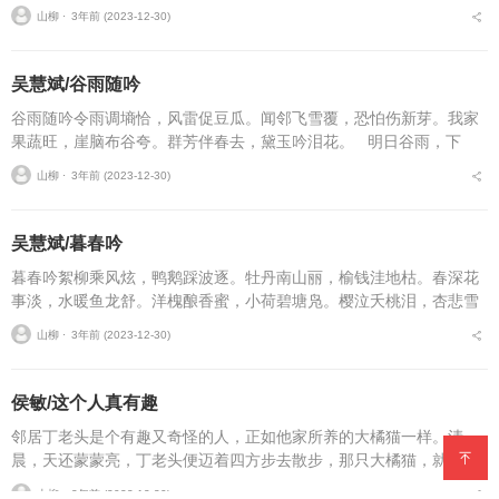
扶我他日做诗雄。 注：上邽[...
山柳 ⋅
3年前 (2023-12-30)
吴慧斌/谷雨随吟
谷雨随吟令雨调墒恰，风雷促豆瓜。闻邻飞雪覆，恐怕伤新芽。我家
果蔬旺，崖脑布谷夸。群芳伴春去，黛玉吟泪花。 明日谷雨，下
午，墨云忽集，天昏地暗，雷声大作，震耳欲聋...
山柳 ⋅
3年前 (2023-12-30)
吴慧斌/暮春吟
暮春吟絮柳乘风炫，鸭鹅踩波逐。牡丹南山丽，榆钱洼地枯。春深花
事淡，水暖鱼龙舒。洋槐酿香蜜，小荷碧塘凫。樱泣夭桃泪，杏悲雪
梨哭。莹月润穹宇，艳阳蒸平湖。首季多囧话，全民驱疫毒。宅家孳
山柳 ⋅
3年前 (2023-12-30)
寂寞，夜夜梦零孤。作...
侯敏/这个人真有趣
邻居丁老头是个有趣又奇怪的人，正如他家所养的大橘猫一样。清
晨，天还蒙蒙亮，丁老头便迈着四方步去散步，那只大橘猫，就是他
散步时捡来的，那天，丁老头走出小巷子，有一只猫，从房顶跳落下
山柳 ⋅
3年前 (2023-12-30)