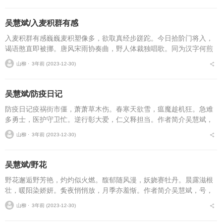
吴慧斌/入麦积群有感
入麦积群有感巍巍麦积塑像多，欲取真经步蹉跎。今日拾阶门将入，
谒语憨直即被挪。唐风宋雨协奏曲，野人体裁独唱歌。同为汉字何煎
戮，只因未逢大肚佛。作者简介吴慧斌，号，卦台野人，男，汉族，
山柳 ⋅
3年前 (2023-12-30)
生于1972年2月，...
吴慧斌/防疫日记
防疫日记疫祸街市僵，萧萧草木伤。春寒天欲雪，瘟魔趁机狂。急难
多勇士，医护守卫忙。逆行彰大爱，仁义释担当。作者简介吴慧斌，
号，卦台野人，男，汉族，生于1972年2月，祖籍甘肃省天水市麦积
山柳 ⋅
3年前 (2023-12-30)
区三阳川渭南镇卦...
吴慧斌/野花
野花邂逅野芳艳，灼灼似火燃。馥郁随风漫，妖娆赛牡丹。晨露滋根
壮，暖阳染娇妍。夤夜悄悄放，月季亦羞惭。作者简介吴慧斌，号，
卦台野人，男，汉族，生于1972年2月，祖籍甘肃省天水市麦积区三
山柳 ⋅
3年前 (2023-12-30)
阳川渭南镇卦台山...