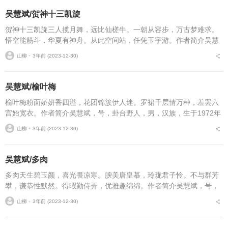
吴慧斌/贺神十三凯旋
贺神十三凯旋三人揽月舞，远比仙槎牛。一朝从容步，万古梦难求。
悟空能筋斗，华夏有神舟。从此空间站，任凭玉宇游。作者简介吴慧
斌，号，卦台野人，男，汉族，生于1972年2月，祖籍甘肃省天水市
山柳 ⋅
3年前 (2023-12-30)
麦积区三阳川渭南...
吴慧斌/榆叶梅
榆叶梅粉面娇妍香四溢，花团锦簇伊人迷。罗裙千层情万种，羞罢六
宫始宽衣。作者简介吴慧斌，号，卦台野人，男，汉族，生于1972年
2月，祖籍甘肃省天水市麦积区三阳川渭南镇卦台山（人文始祖伏羲画
山柳 ⋅
3年前 (2023-12-30)
卦之地）下吴家...
吴慧斌/多肉
多肉天生碧玉颜，喜光畏凉寒。腴美唐皇慕，玲珑君子怜。不与群芳
攀，谦恭性默然。得暇勤侍弄，优雅趣绵绵。作者简介吴慧斌，号，
卦台野人，男，汉族，生于1972年2月，祖籍甘肃省天水市麦积区三
山柳 ⋅
3年前 (2023-12-30)
阳川渭南镇卦台山...