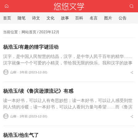
首页
随笔
诗文
文化
故事
百科
名言
图片
公告
当前位置：
网站首页
/ 2023年12月
杨浩玉/有趣的猜字谜活动
汉字，是中国人民智慧的结晶，汉字，是中华人民千百年的精华……
汉字就像一个个可爱的小精灵，带给我无限的快乐。我和汉字的故事
有很多，其中和大家一起猜字谜是让我印象最深刻的。记得那是个风
山柳 ⋅
3年前 (2023-12-30)
和日丽的午后，同学们...
杨浩玉/读《鲁滨逊漂流记》有感
读一本好书，可以让人有奇思妙想；读一本好书，可以让人感受到世
间人情的冷暖；读一本好书，可以让人看到力量与希望……而《鲁滨
逊漂流记》就是这样一本书。在困难、危险的情况下，主人公鲁滨逊
山柳 ⋅
3年前 (2023-12-30)
乐观向上，不屈不挠的...
杨浩玉/他生气了