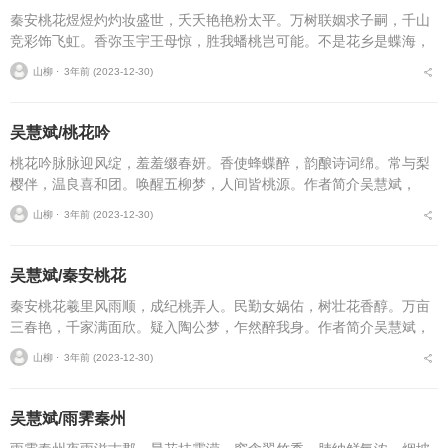
秦安桃花煜煜灼灼妆盛世，夭夭艳艳粉太平。万树联姻求子嗣，千山
竞彩饰飞虹。香弥玉宇王母惊，胜我蟠桃岂可能。不是花乡是蝶海，
亦招仙人亦招蜂。作者简介吴慧斌，号，卦台野人，男，汉族，生于1
山柳 ⋅
3年前 (2023-12-30)
972年2月，祖籍...
吴慧斌/桃花吟
桃花吟脉脉迎风绽，羞羞缀春妍。香使蜂蝶醉，韵酿诗词绵。常与梨
樱伴，温良喜和团。唤醒五柳梦，人间皆桃源。作者简介吴慧斌，
号，卦台野人，男，汉族，生于1972年2月，祖籍甘肃省天水市麦积
山柳 ⋅
3年前 (2023-12-30)
区三阳川渭南镇卦台...
吴慧斌/秦安桃花
秦安桃花羲里风雨顺，成纪桃弄人。民勤女娲佑，树壮花香醇。万亩
三春艳，千家满面欣。疑入陶公梦，乍然醉我身。作者简介吴慧斌，
号，卦台野人，男，汉族，生于1972年2月，祖籍甘肃省天水市麦积
山柳 ⋅
3年前 (2023-12-30)
区三阳川渭南镇卦...
吴慧斌/雨霁秦州