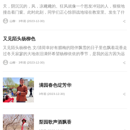
天，阴沉沉的，风，凉飕飕的。狂风就像一个怒发冲冠的人，狠狠地
撞击着门窗。此时此刻，同学们正心惊胆战地缩在教室里。发生了什
么事呢？原来，今天我们数学考试了，难度特大，搞不好会丢许多分
山柳 ⋅
3年前 (2023-12-30)
哩！同学们就是为这事...
又见陌头杨柳色
又见陌头杨柳色 文/清荷幸好有腊梅的陪伴飘雪的日子里也飘着花香走
过冬天寂寥的大地依旧满怀希望杨柳依依的季节，是我的远方因为远
方我匆匆的步履每天都迎着朝阳，踩着希望梦到丁香花盛开的模样寒
山柳 ⋅
3年前 (2023-12-30)
冷的季...
满园春色绽芳华
3年前 (2023-12-30)
梨园歌声酒飘香