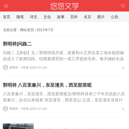
首页
随笔
诗文
文化
故事
百科
名言
图片
公告
当前位置：
网站首页
/ 2021年7月
郭明祥|问路二
问路二【原创】文／郭明祥四月底，老黄和小王所在某工地水稳层铺
设进入了收尾结段。结尾最艰苦的一道工序是收毛布。每天铺好水温
料，在收工之前，心须盖上一层白色的毛布，盖毛布这项工作是铺水
郭明祥 ⋅
5年前 (2021-07-19)
稳层工作的重重之重...
郭明祥 八百里秦川，东至潼关，西至那里呢
八百里秦川，东至潼关，西至那里呢文/郭明祥具有三千年历史的八百
里秦川，自古以来就有“东至潼关，西至灵山”之说，东至潼关没有什
么悬念，而西至是凤翔区的灵山，还是金合区的林家村。这道关中名
郭明祥 ⋅
5年前 (2021-07-19)
川西端终点存在着...