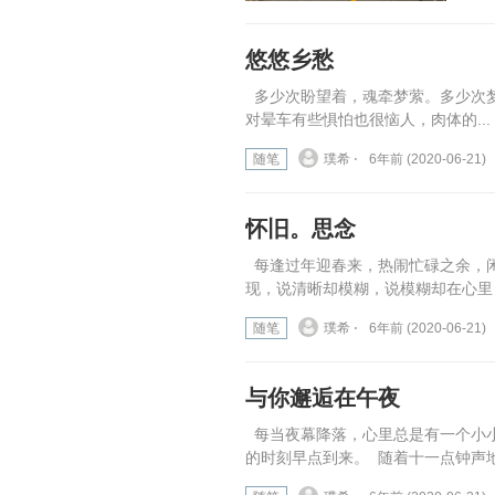
悠悠乡愁
多少次盼望着，魂牵梦萦。多少次梦
对晕车有些惧怕也很恼人，肉体的...
随笔
璞希 ⋅
6年前 (2020-06-21)
怀旧。思念
每逢过年迎春来，热闹忙碌之余，
现，说清晰却模糊，说模糊却在心里，
随笔
璞希 ⋅
6年前 (2020-06-21)
与你邂逅在午夜
每当夜幕降落，心里总是有一个小
的时刻早点到来。 随着十一点钟声地