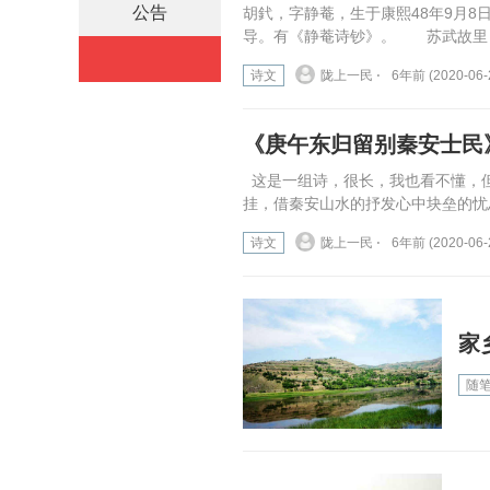
公告
胡釴，字静菴，生于康熙48年9月8日
导。有《静菴诗钞》。 苏武故里 
诗文
陇上一民 ⋅
6年前 (2020-06-
《庚午东归留别秦安士民
这是一组诗，很长，我也看不懂，
挂，借秦安山水的抒发心中块垒的忧思
诗文
陇上一民 ⋅
6年前 (2020-06-
家
随