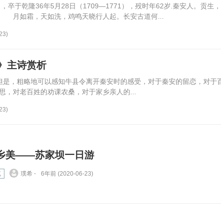
，卒于乾隆36年5月28日（1709—1771），殁时年62岁.秦安人。贡生
月如霜，天如洗，鸡鸣天晓行人起。长安古道何...
23)
》主诗赏析
但是，粗略地可以感知牛县令离开秦安时的感受，对于秦安的留恋，对于
，对老百姓的劝课农桑，对于家乡亲人的...
23)
乡美——苏家坝一日游
笔
璞希 ⋅
6年前 (2020-06-23)