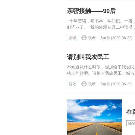
亲密接触——90后
十年苦读，啃书本，学知识。一者
们毕业了。 我的外甥在县二中读书，
杂谈
璞希 ⋅
6年前 (2020-06-23)
请别叫我农民工
不知道从什么时候，强加给了我农民
格上的欺辱。请别叫我农民工，城市
随笔
璞希 ⋅
6年前 (2020-06-23)
在
随