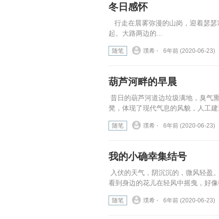
冬日感怀
行走在晨雾弥漫的山岗，迎着瑟瑟寒风
起。大路两边的...
随笔
璞希 ⋅
6年前 (2020-06-23)
葫芦河畔的早晨
昔日的葫芦河道边垃圾满地，臭气熏
凳，体现了现代气息的风貌，人工建
随笔
璞希 ⋅
6年前 (2020-06-23)
我的小确幸集结号
入伏的天气，阴沉沉的，微风轻盈。
看到身边的花儿在轻风中摇曳，好像
随笔
璞希 ⋅
6年前 (2020-06-23)