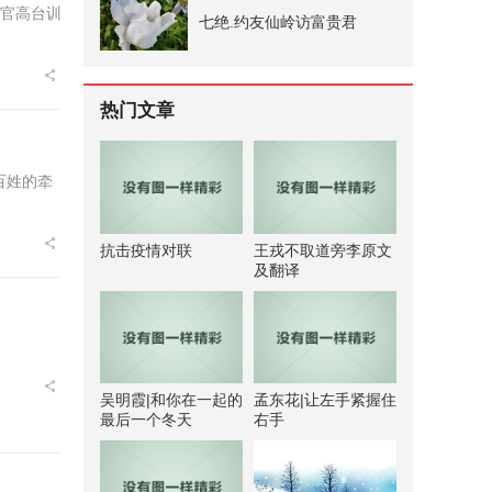
，官高台训
七绝.约友仙岭访富贵君
热门文章
百姓的牵
抗击疫情对联
王戎不取道旁李原文
及翻译
吴明霞|和你在一起的
孟东花|让左手紧握住
最后一个冬天
右手