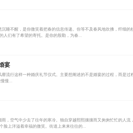
然沉睡不醒，是你微笑着把春的信息传递。你等不及春风地吹拂，纤细的
人们有了希望的寄托。是你的殷勤，为春...
婚宴
风靡流行这样一种婚庆礼节仪式。主要想阐述的不是婚宴的过程，而是过
慢慢...
细雨，空气中少去了往年的寒冷。独自穿越熙熙攘攘而又匆匆忙忙的人流
脸上洋溢着幸福的微笑。街道上来来往往的...