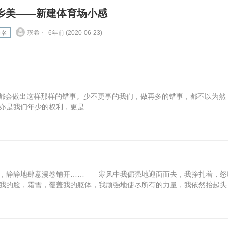
乡美——新建体育场小感
命名
璞希 ⋅
6年前 (2020-06-23)
都会做出这样那样的错事。少不更事的我们，做再多的错事，都不以为然
是我们年少的权利，更是...
静静地肆意漫卷铺开…… 寒风中我倔强地迎面而去，我挣扎着，怒
我的脸，霜雪，覆盖我的躯体，我顽强地使尽所有的力量，我依然抬起头..