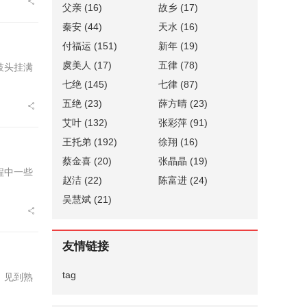
父亲
(16)
故乡
(17)
秦安
(44)
天水
(16)
付福运
(151)
新年
(19)
虞美人
(17)
五律
(78)
枝头挂满
七绝
(145)
七律
(87)
五绝
(23)
薛方晴
(23)
艾叶
(132)
张彩萍
(91)
王托弟
(192)
徐翔
(16)
蔡金喜
(20)
张晶晶
(19)
程中一些
赵洁
(22)
陈富进
(24)
吴慧斌
(21)
友情链接
tag
，见到熟