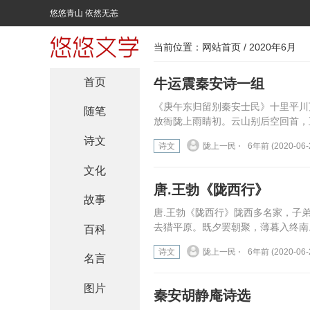
悠悠青山 依然无恙
当前位置：
网站首页
/ 2020年6月
首页
牛运震秦安诗一组
《庚午东归留别秦安士民》十里平川
随笔
放衙陇上雨睛初。云山别后空回首，
诗文
诗文
陇上一民 ⋅
6年前 (2020-06-
文化
唐.王勃《陇西行》
故事
唐.王勃《陇西行》陇西多名家，子
去猎平原。既夕罢朝聚，薄暮入终南
百科
诗文
陇上一民 ⋅
6年前 (2020-06-
名言
图片
秦安胡静庵诗选