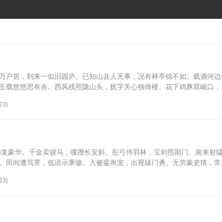
万户居，到来一似旧园庐。已知山县人无事，况有林亭锦不如。载酒河边
五载悠悠思有余。西风残照陇山头，抚字关心独倚楼。花下鸡豚双岘口，..
23)
弟复豪华。千金卖骏马，喋躞长安斜。彤弓侍羽林，宝剑照期门。南来射
。田间遭骂詈，低语示乘骖。入被銮舆宠，出视辕门勇。无劳豪吏猜，常..
23)