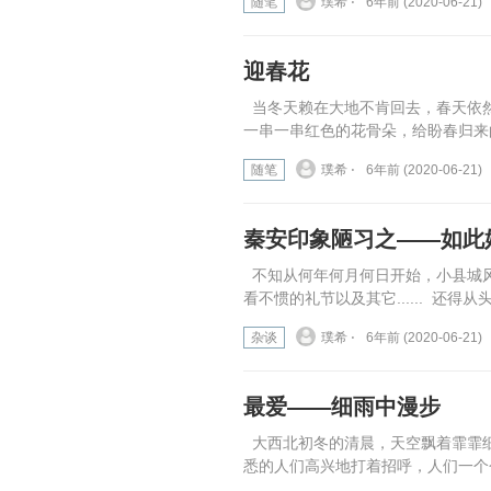
随笔
璞希 ⋅
6年前 (2020-06-21)
迎春花
当冬天赖在大地不肯回去，春天依
一串一串红色的花骨朵，给盼春归来的
随笔
璞希 ⋅
6年前 (2020-06-21)
秦安印象陋习之——如此
不知从何年何月何日开始，小县城
看不惯的礼节以及其它...... 还得从头
杂谈
璞希 ⋅
6年前 (2020-06-21)
最爱——细雨中漫步
大西北初冬的清晨，天空飘着霏霏
悉的人们高兴地打着招呼，人们一个个