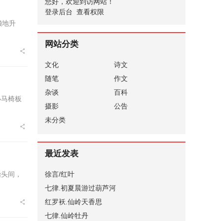
您好，欢迎到访网站！
登录后台
查看权限
懒地升
网站分类
文化
诗文
随笔
作文
杂谈
百科
小马椅板
摄影
公告
未分类
最近发表
徐言/红叶
抬头间，
七律.初夏晨游过葫芦河
红罗袄.仙岭天香思
七律.仙岭牡丹