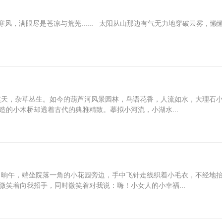
，满眼尽是苍凉与荒芜...... 太阳从山那边有气无力地穿破云雾，懒
天，杂草丛生。如今的葫芦河风景园林，鸟语花香，人流如水，大理石
造的小木桥却透着古代的典雅精致。摹拟小河流，小湖水...
晌午，端坐院落一角的小花园旁边，手中飞针走线织着小毛衣，不经地
微笑着向我招手，同时微笑着对我说：嗨！小女人的小幸福...