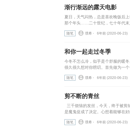
渐行渐远的露天电影
夏日，天气闷热，总是喜欢晚饭后上
那个年头……二十世纪，七十年代末八
随笔
璞希 ⋅
6年前 (2020-06-23)
和你一起走过冬季
今冬不怎么冷，似乎是个舒服的暖冬
很久很久想对你唠叨。首先做为一个
随笔
璞希 ⋅
6年前 (2020-06-23)
剪不断的青丝
三千烦恼的发丝，今天，终于被剪
是魔鬼促成了决定。心想着能够在好的
随笔
璞希 ⋅
6年前 (2020-06-23)