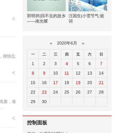
郭明祥|回不去的故乡
汪国生|小雪节气:嵌
——南光耀
词
«
2020年6月
»
一
二
三
四
五
六
日
，很快忘
1
2
3
4
5
6
7
8
9
10
11
12
13
14
15
16
17
18
19
20
21
22
23
24
25
26
27
28
29
30
吼着，谁
.
控制面板