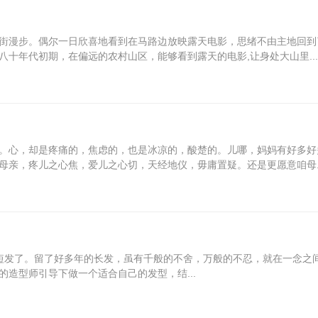
街漫步。偶尔一日欣喜地看到在马路边放映露天电影，思绪不由主地回到
十年代初期，在偏远的农村山区，能够看到露天的电影,让身处大山里...
。心，却是疼痛的，焦虑的，也是冰凉的，酸楚的。儿哪，妈妈有好多好
母亲，疼儿之心焦，爱儿之心切，天经地仪，毋庸置疑。还是更愿意咱母..
短发了。留了好多年的长发，虽有千般的不舍，万般的不忍，就在一念之
造型师引导下做一个适合自己的发型，结...