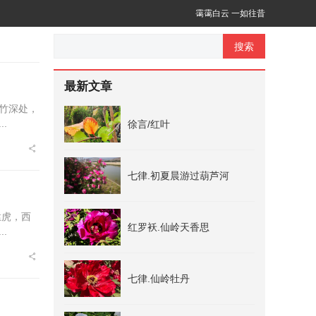
霭霭白云 一如往昔
搜索
最新文章
竹深处，
.
徐言/红叶
七律.初夏晨游过葫芦河
猛虎，西
红罗袄.仙岭天香思
.
七律.仙岭牡丹