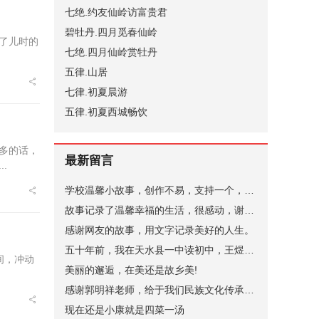
七绝.约友仙岭访富贵君
碧牡丹.四月觅春仙岭
了儿时的
七绝.四月仙岭赏牡丹
五律.山居
七律.初夏晨游
五律.初夏西城畅饮
多的话，
最新留言
.
学校温馨小故事，创作不易，支持一个，谢谢。
故事记录了温馨幸福的生活，很感动，谢谢。
感谢网友的故事，用文字记录美好的人生。
五十年前，我在天水县一中读初中，王煜老师代过课，后来他当了副校长。昨晚突发奇想，在网上查询，一个是天水小学语文老师张健（小学名称名字忘了，只记得学校在北道阜），一个是天水县一中的马玉花，是我初中的班主任，好像刚结婚，一个就是王煜。张健老师身体不太好，不知道还在不在，马玉花老师现在应该有70岁了。
间，冲动
美丽的邂逅，在美还是故乡美!
感谢郭明祥老师，给于我们民族文化传承，弘扬的深情厚意的描绘！
现在还是小康就是四菜一汤