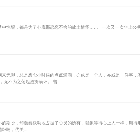
中惊醒，都是为了心底那恋恋不舍的故土情怀…… 一次又一次坐上公
闲来无聊，总是想念小时候的点点滴滴，亦或是一个人，亦或是一件事，
无不为之荡起涟旖满怀。 曾...
小的期盼，却蠢蠢欲动地占据了心灵的所有，就象等待心上人一样，期待
敲响，优美...