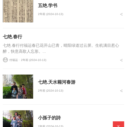
五绝.学书
2年前 (2024-10-13)
七绝.春行
七绝.春行付福运春已花开山已青，晴阳绿道过云屏。生机满目惹心
醉，快意高歌人忘形。...
付福运 ⋅
2年前 (2024-10-13)
七绝.天水籍河春游
2年前 (2024-10-13)
小孫子的詩
2年前 (2024-10-13)