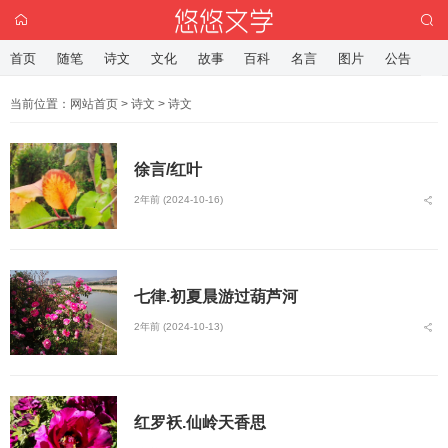
首页
随笔
诗文
文化
故事
百科
名言
图片
公告
当前位置：
网站首页
>
诗文
>
诗文
徐言/红叶
2年前 (2024-10-16)
七律.初夏晨游过葫芦河
2年前 (2024-10-13)
红罗袄.仙岭天香思