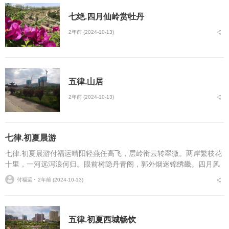
七绝.四月仙岭赏牡丹
2年前 (2024-10-13)
五律.山居
2年前 (2024-10-13)
七律.初夏晨游
七律.初夏晨游付福运晴阳轻燕任高飞，层岭衔云转翠微。两岸繁枝花
十里，一河远泻浪何归。眼前树隐丹青阁，郭外烟迷锦绣畿。四月风
光皆入望，山城处处尽朝暉。...
付福运 ⋅
2年前 (2024-10-13)
五律.初夏西城畅饮