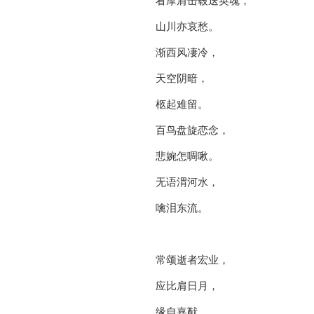
看摩肩击毂送英魂，
山川亦哀愁。
渐西风凄冷，
天空阴暗，
柩起难留。
百鸟盘旋恋念，
悲婉怎啁啾。
无语渭河水，
噙泪东流。
常颂逝者宏业，
应比肩日月，
缘自嘉猷。