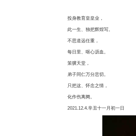
投身教育皇皇业，
此一生、独把辉煌写。
不思道远任重，
每日里、呕心沥血。
策骥天堂，
弟子同仁万分悲切。
只把这、怀念之情，
化作伤离阕。
2021.12.4.辛丑十一月初一日