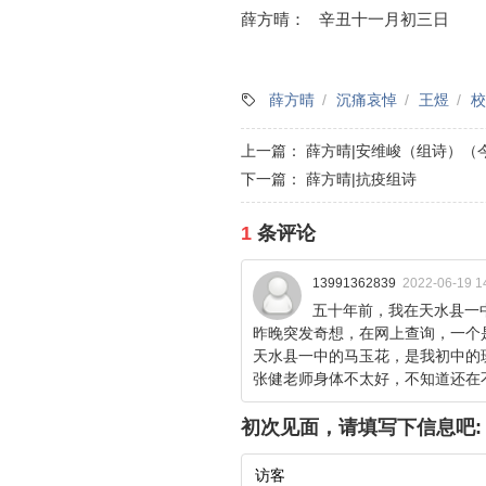
薛方晴： 辛丑十一月初三日
薛方晴
沉痛哀悼
王煜
校
上一篇：
薛方晴|安维峻（组诗）（
下一篇：
薛方晴|抗疫组诗
1
条评论
13991362839
2022-06-19 
五十年前，我在天水县一
昨晚突发奇想，在网上查询，一个
天水县一中的马玉花，是我初中的
张健老师身体不太好，不知道还在
初次见面，请填写下信息吧: