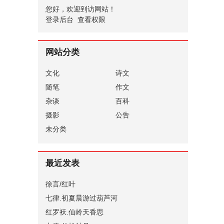
您好，欢迎到访网站！
登录后台
查看权限
网站分类
文化
诗文
随笔
作文
杂谈
百科
摄影
公告
未分类
最近发表
徐言/红叶
七律.初夏晨游过葫芦河
红罗袄.仙岭天香思