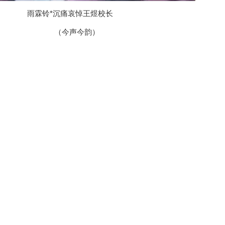
雨霖铃*沉痛哀悼王煜校长
（今声今韵）