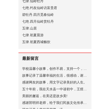
七律.仙岭牡丹
七绝.约友仙岭访富贵君
碧牡丹.四月觅春仙岭
七绝.四月仙岭赏牡丹
五律.山居
七律.初夏晨游
五律.初夏西城畅饮
最新留言
学校温馨小故事，创作不易，支持一个，谢谢。
故事记录了温馨幸福的生活，很感动，谢谢。
感谢网友的故事，用文字记录美好的人生。
五十年前，我在天水县一中读初中，王煜老师代过课，后来他当了副校长。昨晚突发奇想，在网上查询，一个是天水小学语文老师张健（小学名称名字忘了，只记得学校在北道阜），一个是天水县一中的马玉花，是我初中的班主任，好像刚结婚，一个就是王煜。张健老师身体不太好，不知道还在不在，马玉花老师现在应该有70岁了。
美丽的邂逅，在美还是故乡美!
感谢郭明祥老师，给于我们民族文化传承，弘扬的深情厚意的描绘！