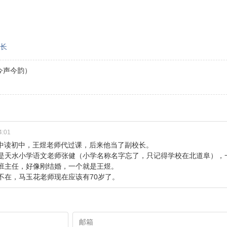
长
今声今韵）
14:01
中读初中，王煜老师代过课，后来他当了副校长。
是天水小学语文老师张健（小学名称名字忘了，只记得学校在北道阜），
班主任，好像刚结婚，一个就是王煜。
不在，马玉花老师现在应该有70岁了。