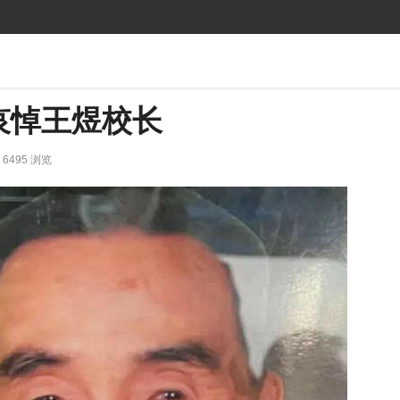
哀悼王煜校长
6495 浏览