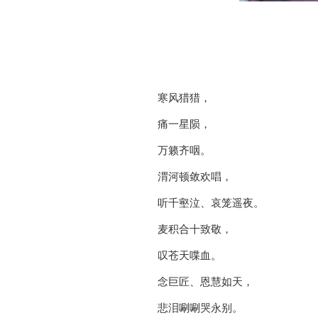
寒风猎猎，
痛一星陨，
万籁齐咽。
渭河顿敛欢唱，
听千壑泣、哀笼遥夜。
麦积合十致敬，
叹苍天喋血。
念巨匠、恩慧如天，
悲泪唰唰哭永别。