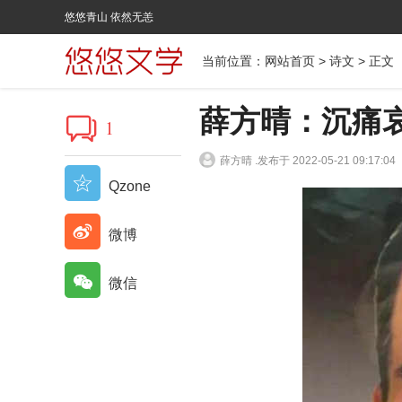
悠悠青山 依然无恙
当前位置：
网站首页
>
诗文
> 正文
薛方晴：沉痛
1
薛方晴 .
发布于 2022-05-21 09:17:04
Qzone
微博
微信