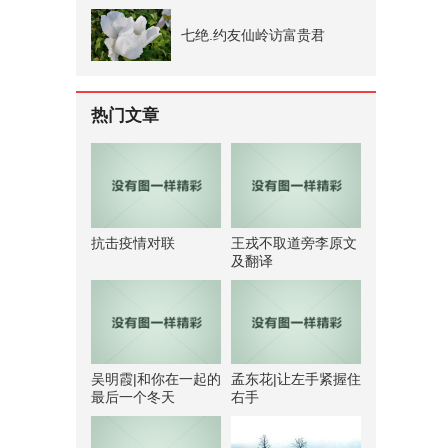
七绝.约友仙岭访富贵君
热门文章
抗击疫情对联
王戎不取道旁李原文
及翻译
吴明霞|和你在一起的
孟东花|让左手紧握住
最后一个冬天
右手