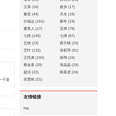
父亲
(16)
故乡
(17)
秦安
(44)
天水
(16)
付福运
(151)
新年
(19)
虞美人
(17)
五律
(78)
七绝
(145)
七律
(87)
五绝
(23)
薛方晴
(23)
艾叶
(132)
张彩萍
(91)
王托弟
(192)
徐翔
(16)
蔡金喜
(20)
张晶晶
(19)
赵洁
(22)
陈富进
(24)
吴慧斌
(21)
一个是
友情链接
tag