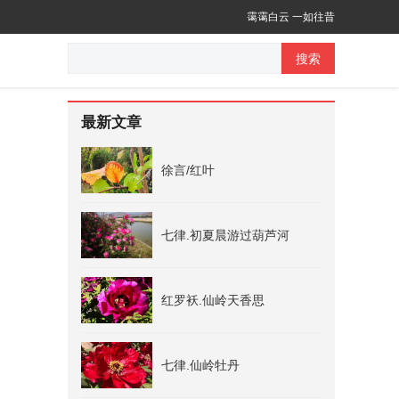
霭霭白云 一如往昔
搜索
最新文章
徐言/红叶
七律.初夏晨游过葫芦河
红罗袄.仙岭天香思
七律.仙岭牡丹