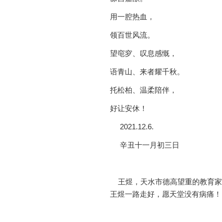
用一腔热血，
领百世风流。
望窀穸、叹息感慨，
语青山、来者耀千秋。
托松柏、温柔陪伴，
好让安休！
2021.12.6.
辛丑十一月初三日
王煜，天水市德高望重的教育家。于
王煜一路走好，愿天堂没有病痛！