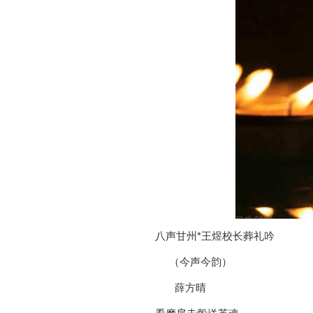
八声甘州*王煜校长葬礼吟
（今声今韵）
薛方晴