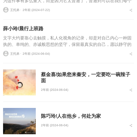
为这件事有多么重大，而是因为它太普通了，普通到可以在我们每个
人的身上都能看到它的影子，或明显或稀微。事情是这样的：大半个
王托弟 ⋅
2年前 (2024-07-22)
月前的一天。午饭过后...
薛小玲/晨行上班路
文字大约要靠心去触摸，私人化视角的记录，却是对自己内心一种固
执的、单纯的、赤诚般思想的坚守，保留最真实的自己，愿以静守的
姿态抵挡日渐萎靡的状态。“一个爱好，一条孤旅，一次白纸上的叩
王托弟 ⋅
2年前 (2024-06-04)
问，一回脑海里的深潜...
蔡金喜/如果您来秦安，一定要吃一碗辣子
面
2年前 (2024-06-04)
陈巧玲/人在他乡，何处为家
2年前 (2024-06-04)