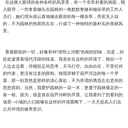
在这撩人眼球的各种各样的风景里，有一个非常朴素的画面，眺
入眼帘，一些拿着锄头在园林的一角默默整修和锄杂草的工作人
员们，她们埋头很认真地锄去眼前的每一棵杂草，旁若无人似
的，不为园林的热闹而左右，行成了一种独特的最朴实的美丽风
景。
看着眼前的一切，好像有种“清明上河图”热闹的韵味，但是，却
处处渗透着现代浮躁的味道。我喜欢在这样的环境下，独自一个
人边走边看，停顿驻足间思考，天马行空。自由自在，不受任何
的约束，更没有过多的限制。独我穿梭于葫芦河边的每一个早
晨，那一刻竟然是那样的清心寡欲，不为所谓的诱惑左右坚持的
思想原则。当然，我爱护园林的一花一木，更遵守园林规定的一
条一框。因为，很是喜欢葫芦河畔的早晨。让我看到了想看到的
场景--小城的人们能够在这样的环境熏陶下，一天天提高人们在
公共环境的修养意识。