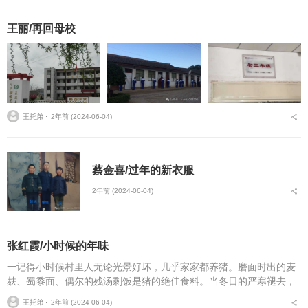
王丽/再回母校
王托弟 ⋅
2年前 (2024-06-04)
蔡金喜/过年的新衣服
2年前 (2024-06-04)
张红霞/小时候的年味
一记得小时候村里人无论光景好坏，几乎家家都养猪。磨面时出的麦
麸、蜀黍面、偶尔的残汤剩饭是猪的绝佳食料。当冬日的严寒褪去，
绿色的生命蓬勃生长起来，那些肥美鲜嫩的青草既补充了猪的口粮，
王托弟 ⋅
2年前 (2024-06-04)