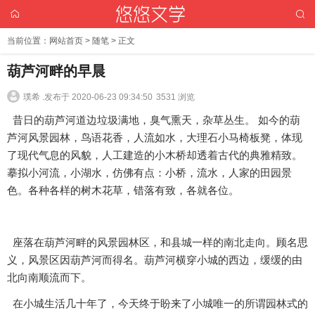
当前位置：
网站首页
>
随笔
> 正文
葫芦河畔的早晨
璞希 .
发布于 2020-06-23 09:34:50
3531 浏览
昔日的葫芦河道边垃圾满地，臭气熏天，杂草丛生。 如今的葫
芦河风景园林，鸟语花香，人流如水，大理石小马椅板凳，体现
了现代气息的风貌，人工建造的小木桥却透着古代的典雅精致。
摹拟小河流，小湖水，仿佛有点：小桥，流水，人家的田园景
色。各种各样的树木花草，错落有致，各就各位。
座落在葫芦河畔的风景园林区，和县城一样的南北走向。顾名思
义，风景区因葫芦河而得名。葫芦河横穿小城的西边，缓缓的由
北向南顺流而下。
在小城生活几十年了，今天终于盼来了小城唯一的所谓园林式的