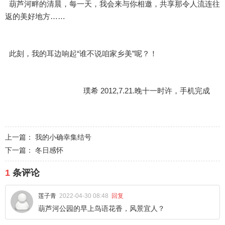
葫芦河畔的清晨，每一天，我会来与你相邀，共享那令人流连往
返的美好地方……
此刻，我的耳边响起“谁不说咱家乡美”呢？！
璞希 2012,7.21.晚十一时许，手机完成
上一篇：
我的小确幸集结号
下一篇：
冬日感怀
1
条评论
莲子青
2022-04-30 08:48
回复
葫芦河公园的早上鸟语花香，风景宜人？