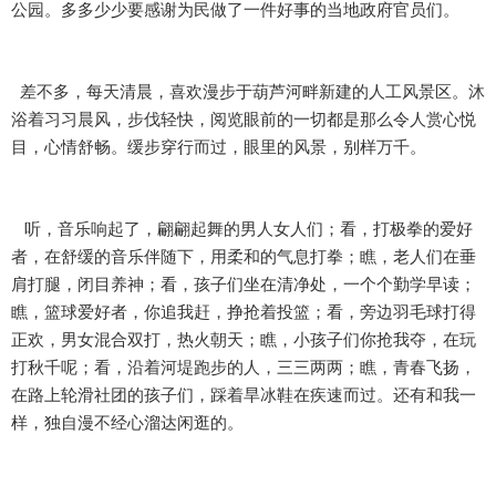
公园。多多少少要感谢为民做了一件好事的当地政府官员们。
差不多，每天清晨，喜欢漫步于葫芦河畔新建的人工风景区。沐
浴着习习晨风，步伐轻快，阅览眼前的一切都是那么令人赏心悦
目，心情舒畅。缓步穿行而过，眼里的风景，别样万千。
听，音乐响起了，翩翩起舞的男人女人们；看，打极拳的爱好
者，在舒缓的音乐伴随下，用柔和的气息打拳；瞧，老人们在垂
肩打腿，闭目养神；看，孩子们坐在清净处，一个个勤学早读；
瞧，篮球爱好者，你追我赶，挣抢着投篮；看，旁边羽毛球打得
正欢，男女混合双打，热火朝天；瞧，小孩子们你抢我夺，在玩
打秋千呢；看，沿着河堤跑步的人，三三两两；瞧，青春飞扬，
在路上轮滑社团的孩子们，踩着旱冰鞋在疾速而过。还有和我一
样，独自漫不经心溜达闲逛的。