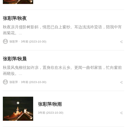
张彩萍/秋夜
秋夜凉月侵阶树影斜，情思已自上窗纱。耳边浅浅吟蛩语，陪我中宵
画菊花。...
张彩萍 ⋅
3年前 (2023-10-30)
张彩萍/秋晨
秋晨风曳柳丝如许凉，置身欣在水云乡。更闻一曲邻家笛，忙向窗前
画晓妆。...
张彩萍 ⋅
3年前 (2023-10-30)
张彩萍/秋雨
3年前 (2023-10-30)