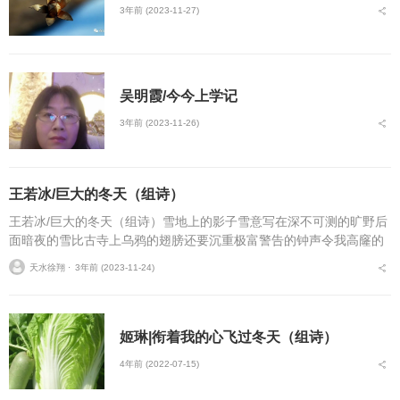
3年前 (2023-11-27)
吴明霞/​今今上学记
3年前 (2023-11-26)
王若冰/巨大的冬天（组诗）
王若冰/巨大的冬天（组诗）雪地上的影子雪意写在深不可测的旷野后
面暗夜的雪比古寺上乌鸦的翅膀还要沉重极富警告的钟声令我高窿的
田地寒冷得颤栗空虚的电杆僵硬地站在雪地的阴影里像我不知深浅的
天水徐翔 ⋅
3年前 (2023-11-24)
经验一览无余！最疼...
姬琳|衔着我的心飞过冬天（组诗）
4年前 (2022-07-15)