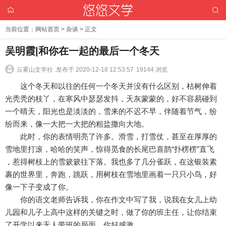
当前位置：
网站首页
>
杂谈
> 正文
吴明霞|和你在一起的最后一个冬天
云雾山文学社 .
发布于 2020-12-18 12:53:57
19144 浏览
这个冬天和以往的任何一个冬天并没有什么区别，枯树伸着
光秃秃的枝丫，在寒风中瑟瑟发抖，天灰蒙蒙的，好不容易碰到
一个晴天，阳光也是淡淡的，雪来的不迟不早，伴随着节气，纷
纷而来，像一大把一大把的粗盐撒向大地。
此时，你的表情明亮了许多。滑雪，打雪仗，甚至在厚厚的
雪地里打滚，哈哈的笑声，惊得觅食的长尾巴喜鹊“扑楞楞”直飞
，惹得树枝上的雪簌簌往下落。我也多了几分雀跃，在这银装素
裹的世界里，奔跑，跳跃，用树枝在雪地里画着一只只小鸟，好
像一下子变成了你。
你的语文老师告诉我，你在作文中写了我，说我在女儿上幼
儿园和儿子上高中这样的关键之时，做了你的班主任，让你结束
了开学以来无人带班的局面，你好感激。