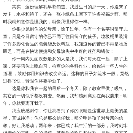
其实，这份理解我早都知道。我过生日的那一天，你送来了
发卡，水杯和镜子，还在一张小纸条上写下了许多祝福之辞。那
时我就知道你是懂我的，就像我懂得你一样。
你很少见到你的父母亲，除了过年。你有一个名字叫留守儿
童，只是今日留守的你已不同于往日留守的孩子。垃圾桶里装满
了许多膨化食品的包装袋及饮料瓶，我知道你的苦已不再是物质
匮乏，而是在快速便捷和父母缺失中生疼的迷茫和错位！
你一周内见面次数最多的人是我，我们每天在一起，除了上
课，还要陪你上晚自习，检查你的各科作业，给你讲一些人生的
道理 ，鼓励你用知识去改变命运。这样的日子如流水一般，竟然
过得飞快，转眼你将要毕业了。
这是你和我在一起的最后一个冬天，除了教室里供了暖气，
其它的一切似乎都没有变。然而，我却感到离别在向我袭来：明
年，你就要离开我了。
我应该感谢你，你让我看到了你的眼睛是这世界上最美的星
星，真诚纯净；你总是那么信任我，那分明是孩子对母亲的信
赖，好让我感动；两年来，你已成了我生活的一部分，我时刻牢
记着你的表现，你的成绩，甚至你的欢乐和忧愁。是你，充实了