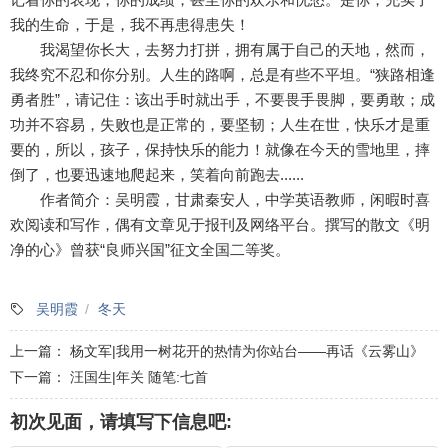
我的生命，于是，我不再患得患失！
我渴望你长大，去努力打拼，拥有属于自己的天地，然而，
我终究不忍和你分别。人生的路啊，总是有些不平坦。“狭路相逢
勇者胜”，请记住：该出手时就出手，不要畏手畏脚，要勇敢；成
功并不容易，失败也是正常的，要坚韧；人生在世，快乐才是重
要的，所以，孩子，保持快乐的能力！就像在今天的雪地里，摔
倒了，也要迅速地爬起来，笑着向前跑去......
作者简介：吴明霞，甘肃秦安人，中学英语教师，闲暇时喜
欢阅读和写作，偶有文章见于报刊及网络平台。撰写的散文《明
净的心》曾获“良师兴国”征文全国二等奖。
吴明霞
冬天
上一篇：
杨文军|我用一树花开的热情为你站台——再话《云雾山》
下一篇：
汪国生|年关 随笔:七首
初次见面，请填写下信息吧: