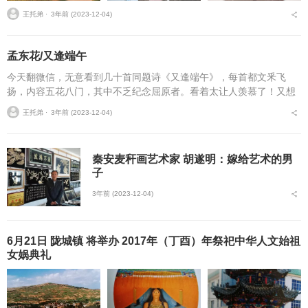
王托弟 ⋅
3年前 (2023-12-04)
孟东花/又逢端午
今天翻微信，无意看到几十首同题诗《又逢端午》，每首都文釆飞
扬，内容五花八门，其中不乏纪念屈原者。看着太让人羡慕了！又想
想，我虽不会写诗，可对端午，不也有过许多美好的回忆吗？何不用
王托弟 ⋅
3年前 (2023-12-04)
我的拙笔来重拾一番呢？...
秦安麦秆画艺术家 胡遂明：嫁给艺术的男
子
3年前 (2023-12-04)
6月21日 陇城镇 将举办 2017年（丁酉）年祭祀中华人文始祖
女娲典礼