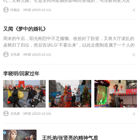
代，又称元曲。它是受民间歌曲的影响而形成的，句法较词更为灵
活，多用口语，用韵也更接近口语。分类：元曲又称长短句，是盛行
付福运 ⋅
3年前 (2023-12-11)
于元代的一种文艺形式，...
又闻《梦中的婚礼》
周末的午后，阳光刚烈中不乏慵懒。收拾好了卧室，又将大厅凌乱的
桌椅归了归位，然后告诉LG“不要出来”，以此企图制造属于一个人的
空闲，直到晚饭到来。以前多少呷着咖啡伴着轻轻的音乐翻看女性杂
王托弟 ⋅
3年前 (2023-12-11)
志的时光，现在已...
李晓明/回家过年
王托弟 ⋅
3年前 (2023-12-10)
王托弟/张贤亮的精神气质