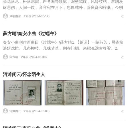
菊花落尽，松落寒霜，严冬遍野凄凉；深壑鸦旋，风冷枝枯，浓烟漫
诉悲伤；人间一度，音容宛在月下；忠厚纯朴，善良谦和梓桑；今别
朝晖夕阳，三生石上铭刻尊姓；懿德厚道承慈，奈何桥边启幡扬航；
风临雨岸 ⋅
2年前 (2024-08-19)
虽大雪无影却寒已彻骨...
薛方晴/秦安小曲《过端午》
秦安小曲创作新曲目《过端午》/薛方晴1.【越调】一院芬芳，晨雀柳
浪嬉戏忙。几条柳枝、几株艾草，别在门楣、来招魂远古脊梁。2.
【莲花调】（1）茗酒寒食摆上庭堂，香蜡袅袅祭忠良。（2）八角粽
薛方晴 ⋅
2年前 (2024-06-03)
子慈亲包，新麦...
河滩闲云/怀念陌生人
河滩闲云 ⋅
2年前 (2024-06-03)