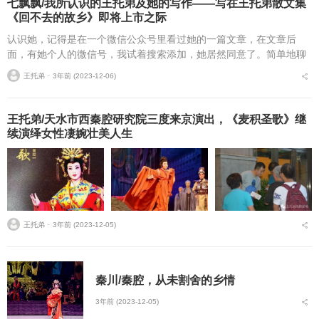
七飘飘/我所认识的王托弟及她的写作——写在王托弟散文集
《回不去的故乡》即将上市之际
认识她，记得是在一个微信公众号里看过她的一篇文章，在文章后
面，有她个人的微信号，我试着搜索添加，她居然同意了。简单地聊
过几句后，我就去看她发在自己朋友圈里的文章。一篇篇都是她自己
王托弟 ⋅
3年前 (2023-12-06)
写的散文，我竟然很能够...
王托弟/天水市西秦腔研究院三度来京演出，《麦积圣歌》继
续演绎女性凄婉壮美人生
王托弟 ⋅
3年前 (2023-12-05)
秦川/秦腔，从未割舍的乡情
3年前 (2023-12-05)