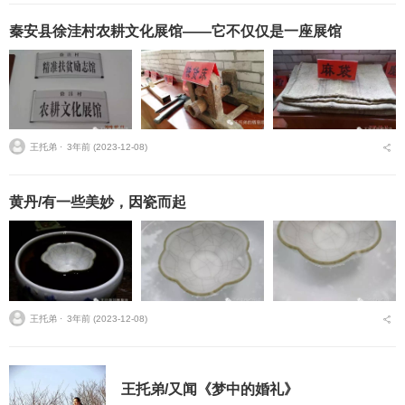
秦安县徐洼村农耕文化展馆——它不仅仅是一座展馆
王托弟 ⋅
3年前 (2023-12-08)
黄丹/有一些美妙，因瓷而起
王托弟 ⋅
3年前 (2023-12-08)
王托弟/又闻《梦中的婚礼》