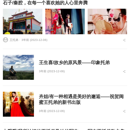
石子/秦腔，在每一个喜欢她的人心里奔腾
王托弟 ⋅
3年前 (2023-12-06)
王生喜/故乡的原风景——印象托弟
3年前 (2023-12-06)
卉姐/有一种相遇是美好的邂逅——祝贺闺
蜜王托弟的新书出版
3年前 (2023-12-06)