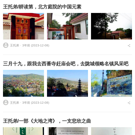
王托弟/耕读第，北方庭院的中国元素
王托弟 ⋅
3年前 (2023-12-08)
三月十九，跟我去西番寺赶庙会吧，去陇城领略名镇风采吧
王托弟 ⋅
3年前 (2023-12-08)
王托弟/一部《大地之湾》，一支悲欣之曲