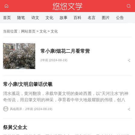
首页
随笔
诗文
文化
故事
百科
名言
图片
公告
当前位置：
网站首页
>
文化
>
文化
常小康/烟花二月看常营
2年前 (2024-08-19)
常小康/文明启肇话伏羲
渭水溅花，黄河翻浪，承载华夏文明的秦岭西麓，以“天河注水”的神
奇传说，用启肇文明的神采，孕育着中华大地最耀眼的伟绩，创八
卦、致笙乐、设婚嫁、开礼仪……从此，黄河流域鲜亮的文明之花，
风临雨岸 ⋅
2年前 (2024-08-19)
在悠悠的渭水之滨在滔...
祭舅父全太