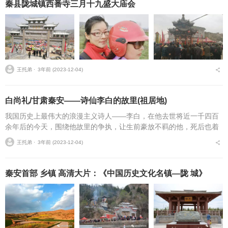
秦县陇城镇西番寺三月十九盛大庙会
王托弟 ⋅
3年前 (2023-12-04)
白尚礼/甘肃秦安——诗仙李白的故里(祖居地)
我国历史上最伟大的浪漫主义诗人——李白，在他去世将近一千四百
余年后的今天，围绕他故里的争执，让生前豪放不羁的他，死后也着
实火了一把。其实，诗人李白的故里到底在哪里？学术界对他的生平
王托弟 ⋅
3年前 (2023-12-04)
资料早有定论：祖籍甘...
秦安首部 乡镇 高清大片：《中国历史文化名镇—陇 城》