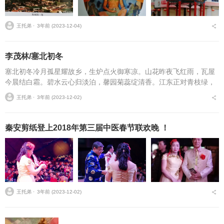
王托弟 ⋅
3年前 (2023-12-04)
李茂林/塞北初冬
塞北初冬冷月孤星耀故乡，生炉点火御寒凉。山花昨夜飞红雨，瓦屋
今晨结白霜。碧水云心归淡泊，馨园菊蕊绽清香。江东正对青枝绿，
塞北斜倾落叶黄。作者简介李茂林（宁夏），笔名儒商，号小布衣居
王托弟 ⋅
3年前 (2023-12-02)
士诗，网名明察秋毫。...
秦安剪纸登上2018年第三届中医春节联欢晚 ！
王托弟 ⋅
3年前 (2023-12-02)