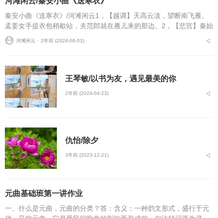
河滩闲云/秦安小曲《送寒衣》
秦安小曲《送寒衣》/河滩闲云1，【越调】天高云淡，望断南飞雁。
孟姜女手提衣包稍歇站，夫范郎就在雁儿来的那边。2，【悲宫】秦始
皇征丁太残暴，黎民百姓怨声载道。奴与郎喜结良缘才三日，衙吏便
河滩闲云 ⋅
2年前 (2024-06-03)
来到，不管奴哭告...
王琴敏/以书为友，遇见最美的你
2年前 (2024-04-23)
仇怡/除夕
3年前 (2023-12-21)
元曲基础班第一讲作业
一、什么是元曲，元曲的分类？答：含义：一种韵文形式，盛行于元