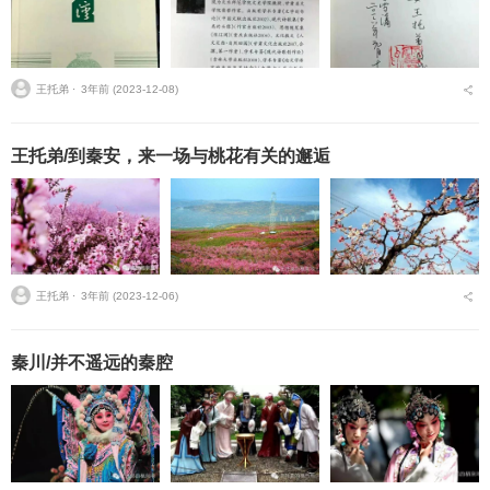
王托弟 ⋅
3年前 (2023-12-08)
王托弟/到秦安，来一场与桃花有关的邂逅
王托弟 ⋅
3年前 (2023-12-06)
秦川/并不遥远的秦腔