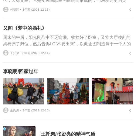
代，又称元曲。它是受民间歌曲的影响而形成的，句法较词更为灵
活，多用口语，用韵也更接近口语。分类：元曲又称长短句，是盛行
付福运 ⋅
3年前 (2023-12-11)
于元代的一种文艺形式，...
又闻《梦中的婚礼》
周末的午后，阳光刚烈中不乏慵懒。收拾好了卧室，又将大厅凌乱的
桌椅归了归位，然后告诉LG“不要出来”，以此企图制造属于一个人的
空闲，直到晚饭到来。以前多少呷着咖啡伴着轻轻的音乐翻看女性杂
王托弟 ⋅
3年前 (2023-12-11)
志的时光，现在已...
李晓明/回家过年
王托弟 ⋅
3年前 (2023-12-10)
王托弟/张贤亮的精神气质