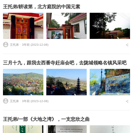
王托弟/耕读第，北方庭院的中国元素
王托弟 ⋅
3年前 (2023-12-08)
三月十九，跟我去西番寺赶庙会吧，去陇城领略名镇风采吧
王托弟 ⋅
3年前 (2023-12-08)
王托弟/一部《大地之湾》，一支悲欣之曲