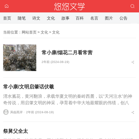
首页
随笔
诗文
文化
故事
百科
名言
图片
公告
当前位置：
网站首页
>
文化
>
文化
常小康/烟花二月看常营
2年前 (2024-08-19)
常小康/文明启肇话伏羲
渭水溅花，黄河翻浪，承载华夏文明的秦岭西麓，以“天河注水”的神
奇传说，用启肇文明的神采，孕育着中华大地最耀眼的伟绩，创八
卦、致笙乐、设婚嫁、开礼仪……从此，黄河流域鲜亮的文明之花，
风临雨岸 ⋅
2年前 (2024-08-19)
在悠悠的渭水之滨在滔...
祭舅父全太