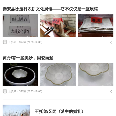
秦安县徐洼村农耕文化展馆——它不仅仅是一座展馆
王托弟 ⋅
3年前 (2023-12-08)
黄丹/有一些美妙，因瓷而起
王托弟 ⋅
3年前 (2023-12-08)
王托弟/又闻《梦中的婚礼》