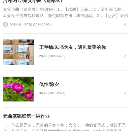
河滩闲云/秦安小曲《送寒衣》
秦安小曲《送寒衣》/河滩闲云1，【越调】天高云淡，望断南飞雁。
孟姜女手提衣包稍歇站，夫范郎就在雁儿来的那边。2，【悲宫】秦始
皇征丁太残暴，黎民百姓怨声载道。奴与郎喜结良缘才三日，衙吏便
河滩闲云 ⋅
2年前 (2024-06-03)
来到，不管奴哭告...
王琴敏/以书为友，遇见最美的你
2年前 (2024-04-23)
仇怡/除夕
3年前 (2023-12-21)
元曲基础班第一讲作业
一、什么是元曲，元曲的分类？答：含义：一种韵文形式，盛行于元