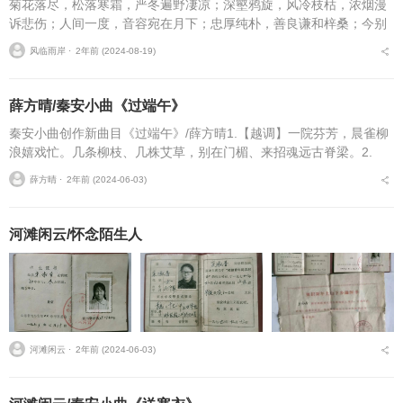
菊花落尽，松落寒霜，严冬遍野凄凉；深壑鸦旋，风冷枝枯，浓烟漫
诉悲伤；人间一度，音容宛在月下；忠厚纯朴，善良谦和梓桑；今别
朝晖夕阳，三生石上铭刻尊姓；懿德厚道承慈，奈何桥边启幡扬航；
风临雨岸 ⋅
2年前 (2024-08-19)
虽大雪无影却寒已彻骨...
薛方晴/秦安小曲《过端午》
秦安小曲创作新曲目《过端午》/薛方晴1.【越调】一院芬芳，晨雀柳
浪嬉戏忙。几条柳枝、几株艾草，别在门楣、来招魂远古脊梁。2.
【莲花调】（1）茗酒寒食摆上庭堂，香蜡袅袅祭忠良。（2）八角粽
薛方晴 ⋅
2年前 (2024-06-03)
子慈亲包，新麦...
河滩闲云/怀念陌生人
河滩闲云 ⋅
2年前 (2024-06-03)