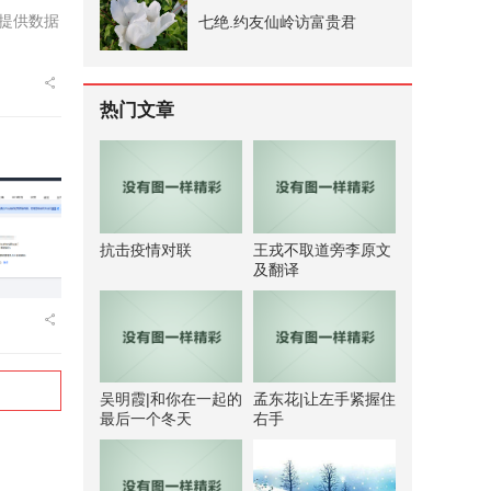
是提供数据
七绝.约友仙岭访富贵君
热门文章
抗击疫情对联
王戎不取道旁李原文
及翻译
吴明霞|和你在一起的
孟东花|让左手紧握住
最后一个冬天
右手