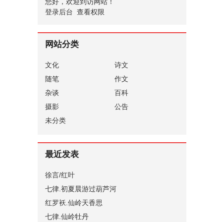
您好，欢迎到访网站！
登录后台
查看权限
网站分类
文化
诗文
随笔
作文
杂谈
百科
摄影
公告
未分类
最近发表
徐言/红叶
七律.初夏晨游过葫芦河
红罗袄.仙岭天香思
七律.仙岭牡丹