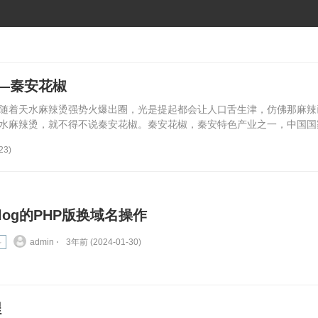
—秦安花椒
随着天水麻辣烫强势火爆出圈，光是提起都会让人口舌生津，仿佛那麻辣
水麻辣烫，就不得不说秦安花椒。秦安花椒，秦安特色产业之一，中国国家.
23)
Blog的PHP版换域名操作
科
admin ⋅
3年前 (2024-01-30)
程