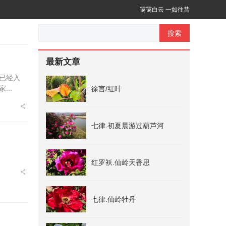
霭霭白云 一如往昔
搜索
最新文章
已经入
..
徐言/红叶
七律.初夏晨游过葫芦河
红罗袄.仙岭天香思
七律.仙岭牡丹