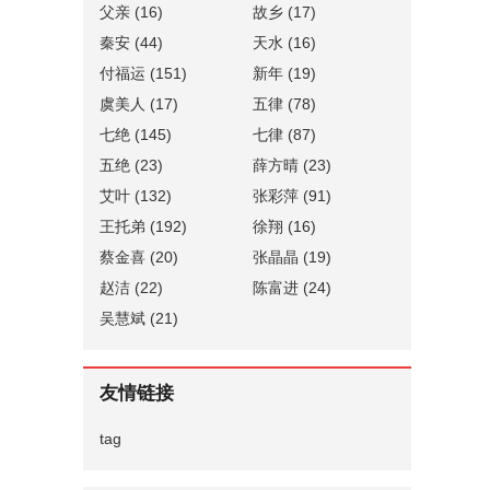
父亲
(16)
故乡
(17)
秦安
(44)
天水
(16)
付福运
(151)
新年
(19)
虞美人
(17)
五律
(78)
七绝
(145)
七律
(87)
五绝
(23)
薛方晴
(23)
艾叶
(132)
张彩萍
(91)
王托弟
(192)
徐翔
(16)
蔡金喜
(20)
张晶晶
(19)
赵洁
(22)
陈富进
(24)
吴慧斌
(21)
友情链接
tag