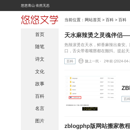
悠悠青山 依然无恙
当前位置：
网站首页
>
百科
>
百科
首页
天水麻辣烫之灵魂伴侣—
热辣滚烫在天水，鲜香麻辣出秦安。
随笔
口，舌尖带着嘴唇都在颤抖。提起天
诗文
百科
陇上一民 ⋅
2年前 (2024-04-
文化
故事
Z
百科
百
名言
图片
zblogphp版网站搬家教