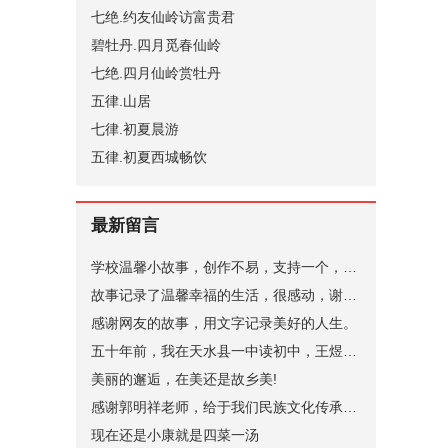
七绝.约友仙岭访富贵君
碧牡丹.四月觅春仙岭
七绝.四月仙岭赏牡丹
五律.山居
七律.初夏晨游
五律.初夏西城畅饮
最新留言
学校温馨小故事，创作不易，支持一个，谢谢。
故事记录了温馨幸福的生活，很感动，谢谢。
感谢网友的故事，用文字记录美好的人生。
五十年前，我在天水县一中读初中，王煜老师代过课，后来他当了副校长。昨晚突发奇想，在网上查询，一个是天水小学语文老师张健（小学名称名字忘了，只记得学校在北道阜），一个是天水县一中的马玉花，是我初中的班主任，好像刚结婚，一个就是王煜。张健老师身体不太好，不知道还在不在，马玉花老师现在应该有70岁了。
美丽的邂逅，在美还是故乡美!
感谢郭明祥老师，给于我们民族文化传承，弘扬的深情厚意的描绘！
现在还是小康就是四菜一汤