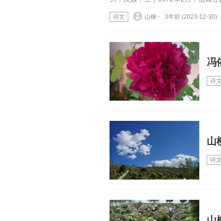
诗文
山柳 ⋅
3年前 (2023-12-30)
冯
诗
山
诗
山