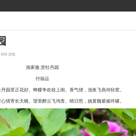
园
605 浏览
渔家傲.赏牡丹园
付福运
牡丹园里正花好。蜂蝶争欢枝上闹。香气绕，池鱼飞燕何轻窕。
芳心情寄长天晓。望里醉云飞鸿杳。晴日照，姚黄魏紫催吟啸。