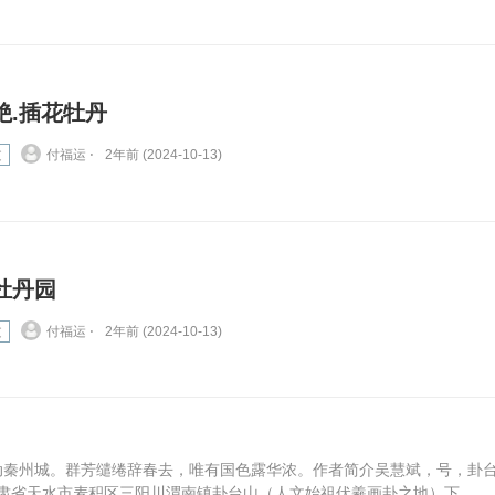
绝.插花牡丹
文
付福运 ⋅
2年前 (2024-10-13)
牡丹园
文
付福运 ⋅
2年前 (2024-10-13)
动秦州城。群芳缱绻辞春去，唯有国色露华浓。作者简介吴慧斌，号，卦
甘肃省天水市麦积区三阳川渭南镇卦台山（人文始祖伏羲画卦之地）下...