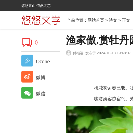
悠悠青山 依然无恙
当前位置：
网站首页
>
诗文
> 正文
渔家傲.赏牡丹
0
付福运 .
发布于 2024-10-13 19:48:07
Qzone
微博
桃花初谢春已老。
微信
嗟赏娇容惊宿鸟。