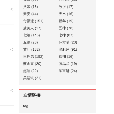
父亲
(16)
故乡
(17)
秦安
(44)
天水
(16)
付福运
(151)
新年
(19)
虞美人
(17)
五律
(78)
七绝
(145)
七律
(87)
五绝
(23)
薛方晴
(23)
艾叶
(132)
张彩萍
(91)
王托弟
(192)
徐翔
(16)
蔡金喜
(20)
张晶晶
(19)
赵洁
(22)
陈富进
(24)
吴慧斌
(21)
友情链接
tag