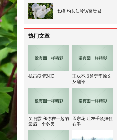
七绝.约友仙岭访富贵君
热门文章
抗击疫情对联
王戎不取道旁李原文
及翻译
吴明霞|和你在一起的
孟东花|让左手紧握住
最后一个冬天
右手