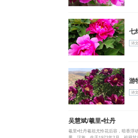
七
诗
游
诗
吴慧斌/羲里•牡丹
羲里•牡丹羲祖尤怜花后容，暗香浮
男，汉族，生于1972年2月，祖籍