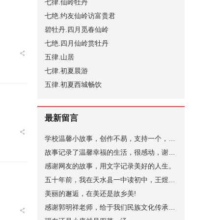
七律.仙岭牡丹
七绝.约友仙岭访富贵君
碧牡丹.四月觅春仙岭
七绝.四月仙岭赏牡丹
五律.山居
七律.初夏晨游
五律.初夏西城畅饮
最新留言
学校温馨小故事，创作不易，支持一个，谢谢。
故事记录了温馨幸福的生活，很感动，谢谢。
感谢网友的故事，用文字记录美好的人生。
五十年前，我在天水县一中读初中，王煜老师代过课，后来他当了副校长。昨晚突发奇想，在网上查询，一个是天水小学语文老师张健（小学名称名字忘了，只记得学校在北道阜），一个是天水县一中的马玉花，是我初中的班主任，好像刚结婚，一个就是王煜。张健老师身体不太好，不知道还在不在，马玉花老师现在应该有70岁了。
美丽的邂逅，在美还是故乡美!
感谢郭明祥老师，给于我们民族文化传承，弘扬的深情厚意的描绘！