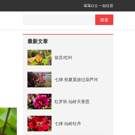
霭霭白云 一如往昔
搜索
最新文章
徐言/红叶
七律.初夏晨游过葫芦河
红罗袄.仙岭天香思
七律.仙岭牡丹