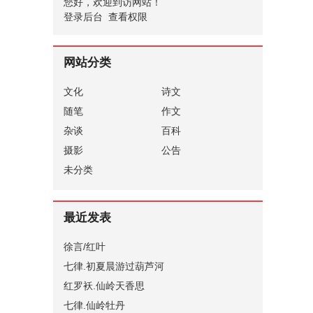
您好，欢迎到访网站！
登录后台
查看权限
网站分类
文化
诗文
随笔
作文
杂谈
百科
摄影
公告
未分类
最近发表
徐言/红叶
七律.初夏晨游过葫芦河
红罗袄.仙岭天香思
七律.仙岭牡丹