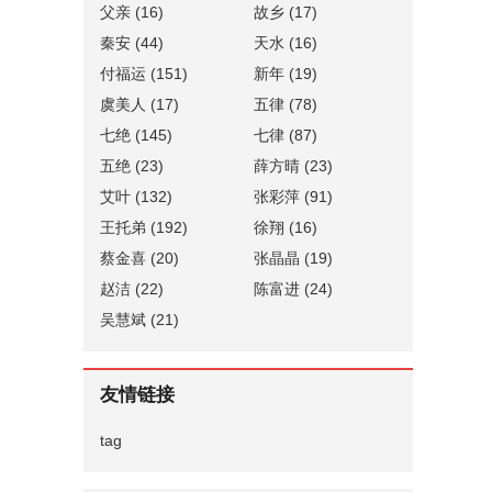
父亲
(16)
故乡
(17)
秦安
(44)
天水
(16)
付福运
(151)
新年
(19)
虞美人
(17)
五律
(78)
七绝
(145)
七律
(87)
五绝
(23)
薛方晴
(23)
艾叶
(132)
张彩萍
(91)
王托弟
(192)
徐翔
(16)
蔡金喜
(20)
张晶晶
(19)
赵洁
(22)
陈富进
(24)
吴慧斌
(21)
友情链接
tag