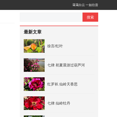
霭霭白云 一如往昔
搜索
最新文章
徐言/红叶
七律.初夏晨游过葫芦河
红罗袄.仙岭天香思
七律.仙岭牡丹