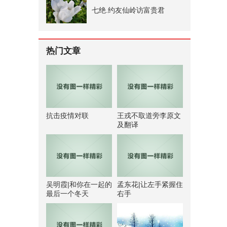
七绝.约友仙岭访富贵君
热门文章
抗击疫情对联
王戎不取道旁李原文
及翻译
吴明霞|和你在一起的
孟东花|让左手紧握住
最后一个冬天
右手