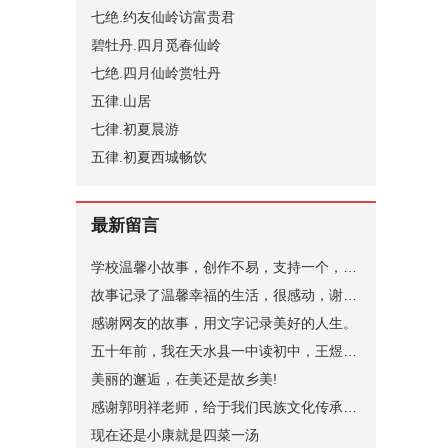
七绝.约友仙岭访富贵君
碧牡丹.四月觅春仙岭
七绝.四月仙岭赏牡丹
五律.山居
七律.初夏晨游
五律.初夏西城畅饮
最新留言
学校温馨小故事，创作不易，支持一个，谢谢。
故事记录了温馨幸福的生活，很感动，谢谢。
感谢网友的故事，用文字记录美好的人生。
五十年前，我在天水县一中读初中，王煜老师代过课，后来他当了副校长。昨晚突发奇想，在网上查询，一个是天水小学语文老师张健（小学名称名字忘了，只记得学校在北道阜），一个是天水县一中的马玉花，是我初中的班主任，好像刚结婚，一个就是王煜。张健老师身体不太好，不知道还在不在，马玉花老师现在应该有70岁了。
美丽的邂逅，在美还是故乡美!
感谢郭明祥老师，给于我们民族文化传承，弘扬的深情厚意的描绘！
现在还是小康就是四菜一汤