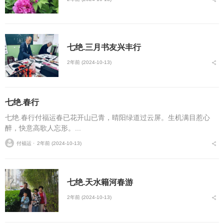
七绝.三月书友兴丰行
2年前 (2024-10-13)
七绝.春行
七绝.春行付福运春已花开山已青，晴阳绿道过云屏。生机满目惹心
醉，快意高歌人忘形。...
付福运 ⋅
2年前 (2024-10-13)
七绝.天水籍河春游
2年前 (2024-10-13)