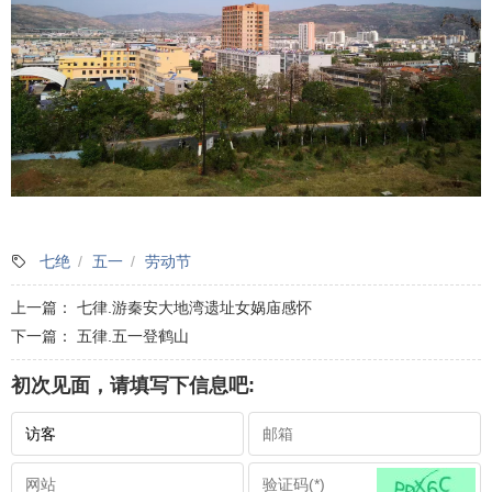
七绝
五一
劳动节
上一篇：
七律.游秦安大地湾遗址女娲庙感怀
下一篇：
五律.五一登鹤山
初次见面，请填写下信息吧: