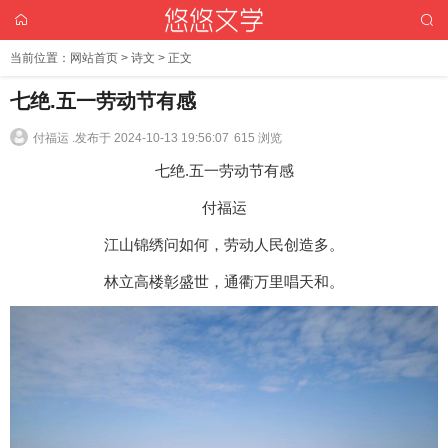
当前位置：
网站首页
>
诗文
> 正文
七绝.五一劳动节有感
付福运 .
发布于 2024-10-13 19:56:07
615 浏览
七绝.五一劳动节有感
付福运
江山锦绣问如何，劳动人民创造多。
林立高楼彰盛世，通衢万里唱天和。