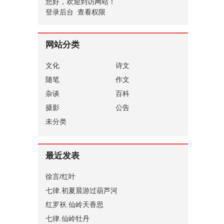
您好，欢迎到访网站！
登录后台
查看权限
网站分类
文化
诗文
随笔
作文
杂谈
百科
摄影
公告
未分类
最近发表
徐言/红叶
七律.初夏晨游过葫芦河
红罗袄.仙岭天香思
七律.仙岭牡丹