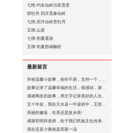
七绝.约友仙岭访富贵君
碧牡丹.四月觅春仙岭
七绝.四月仙岭赏牡丹
五律.山居
七律.初夏晨游
五律.初夏西城畅饮
最新留言
学校温馨小故事，创作不易，支持一个，谢谢。
故事记录了温馨幸福的生活，很感动，谢谢。
感谢网友的故事，用文字记录美好的人生。
五十年前，我在天水县一中读初中，王煜老师代过课，后来他当了副校长。昨晚突发奇想，在网上查询，一个是天水小学语文老师张健（小学名称名字忘了，只记得学校在北道阜），一个是天水县一中的马玉花，是我初中的班主任，好像刚结婚，一个就是王煜。张健老师身体不太好，不知道还在不在，马玉花老师现在应该有70岁了。
美丽的邂逅，在美还是故乡美!
感谢郭明祥老师，给于我们民族文化传承，弘扬的深情厚意的描绘！
现在还是小康就是四菜一汤