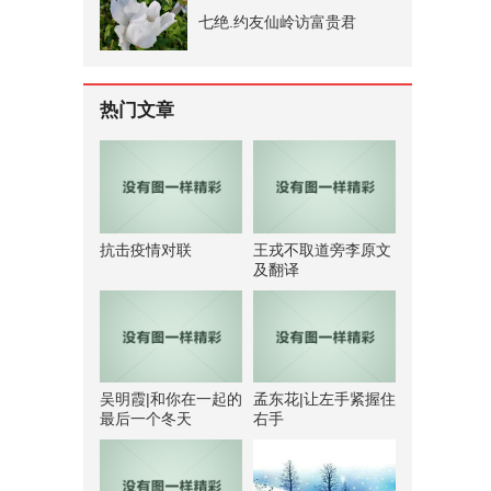
七绝.约友仙岭访富贵君
热门文章
抗击疫情对联
王戎不取道旁李原文
及翻译
吴明霞|和你在一起的
孟东花|让左手紧握住
最后一个冬天
右手