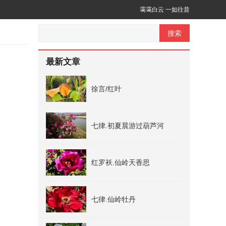
霭霭白云 一如往昔
搜索
最新文章
徐言/红叶
七律.初夏晨游过葫芦河
红罗袄.仙岭天香思
七律.仙岭牡丹