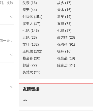
父亲
(16)
故乡
(17)
列。皮肤
秦安
(44)
天水
(16)
付福运
(151)
新年
(19)
虞美人
(17)
五律
(78)
七绝
(145)
七律
(87)
五绝
(23)
薛方晴
(23)
第一天，
艾叶
(132)
张彩萍
(91)
王托弟
(192)
徐翔
(16)
蔡金喜
(20)
张晶晶
(19)
赵洁
(22)
陈富进
(24)
吴慧斌
(21)
友情链接
tag