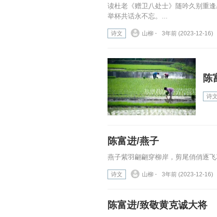
读杜老《赠卫八处士》随吟久别重逢
举杯共话永不忘。...
诗文
山柳 ⋅
3年前 (2023-12-16)
陈
诗
陈富进/燕子
燕子紫羽翩翩穿柳岸，剪尾俏俏逐飞花
诗文
山柳 ⋅
3年前 (2023-12-16)
陈富进/致敬黄克诚大将