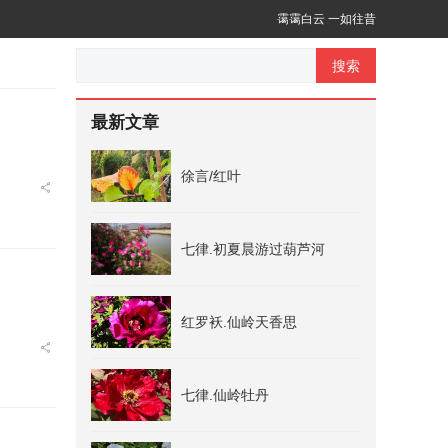
霭霭白云 一如往昔
搜索
最新文章
徐言/红叶
七律.初夏晨游过葫芦河
红罗袄.仙岭天香思
七律.仙岭牡丹