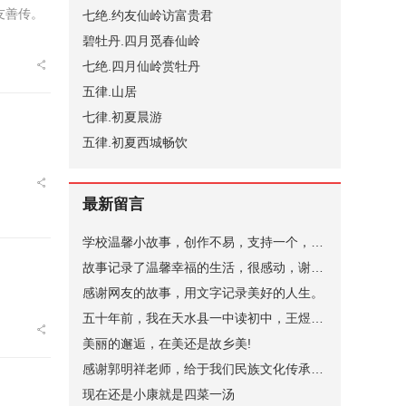
友善传。
七绝.约友仙岭访富贵君
碧牡丹.四月觅春仙岭
七绝.四月仙岭赏牡丹
五律.山居
七律.初夏晨游
五律.初夏西城畅饮
最新留言
学校温馨小故事，创作不易，支持一个，谢谢。
故事记录了温馨幸福的生活，很感动，谢谢。
感谢网友的故事，用文字记录美好的人生。
五十年前，我在天水县一中读初中，王煜老师代过课，后来他当了副校长。昨晚突发奇想，在网上查询，一个是天水小学语文老师张健（小学名称名字忘了，只记得学校在北道阜），一个是天水县一中的马玉花，是我初中的班主任，好像刚结婚，一个就是王煜。张健老师身体不太好，不知道还在不在，马玉花老师现在应该有70岁了。
美丽的邂逅，在美还是故乡美!
感谢郭明祥老师，给于我们民族文化传承，弘扬的深情厚意的描绘！
现在还是小康就是四菜一汤