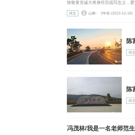
致敬黄克诚大将身经百战写忠义，爱党
诗文
山柳 ⋅
3年前 (2023-12-16)
陈
诗
陈
诗
冯茂林/我是一名老师范生