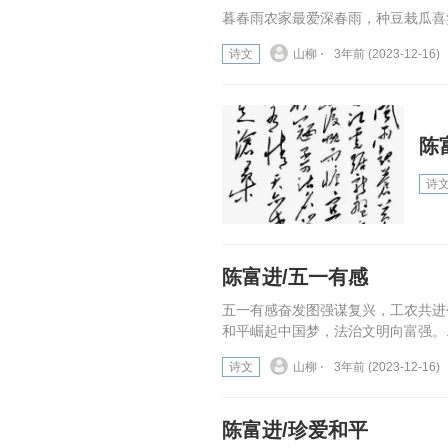
暮春雨农家最爱深春雨，种豆栽瓜喜笑
诗文
山柳 ⋅
3年前 (2023-12-16)
陈
诗
陈富进/五一有感
五一有感奋发图强谋复兴，工农共进
和平崛起中国梦，法治文明向富强。..
诗文
山柳 ⋅
3年前 (2023-12-16)
陈富进/珍爱和平