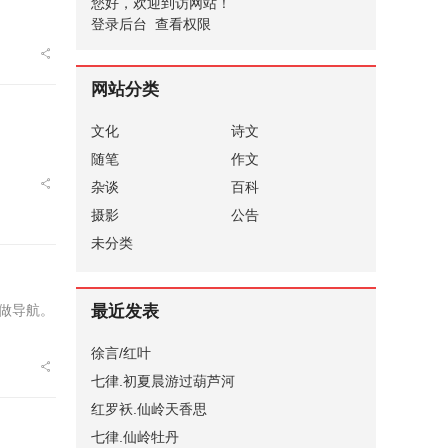
您好，欢迎到访网站！
登录后台
查看权限
网站分类
文化
诗文
随笔
作文
杂谈
百科
摄影
公告
未分类
最近发表
做导航。
徐言/红叶
七律.初夏晨游过葫芦河
红罗袄.仙岭天香思
七律.仙岭牡丹