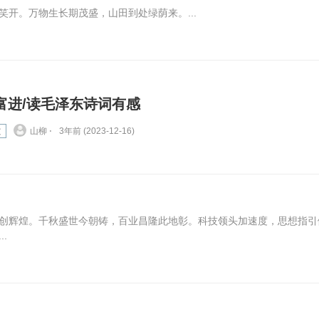
开。万物生长期茂盛，山田到处绿荫来。...
富进/读毛泽东诗词有感
文
山柳 ⋅
3年前 (2023-12-16)
创辉煌。千秋盛世今朝铸，百业昌隆此地彰。科技领头加速度，思想指引
.