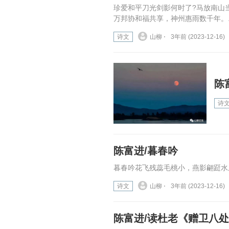
珍爱和平刀光剑影何时了?马放南山
万邦协和福共享，神州惠雨数千年。..
诗文
山柳 ⋅
3年前 (2023-12-16)
陈
诗
陈富进/暮春吟
暮春吟花飞残蕊毛桃小，燕影翩跹水上
诗文
山柳 ⋅
3年前 (2023-12-16)
陈富进/读杜老《赠卫八