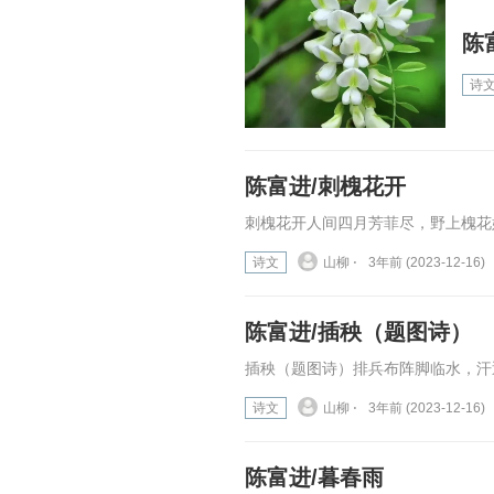
陈
诗
陈富进/刺槐花开
刺槐花开人间四月芳菲尽，野上槐花始
诗文
山柳 ⋅
3年前 (2023-12-16)
陈富进/插秧（题图诗）
插秧（题图诗）排兵布阵脚临水，汗透
诗文
山柳 ⋅
3年前 (2023-12-16)
陈富进/暮春雨