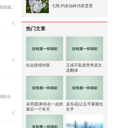
七绝.约友仙岭访富贵君
迎面掀。
热门文章
抗击疫情对联
王戎不取道旁李原文
及翻译
洞跨丘
吴明霞|和你在一起的
孟东花|让左手紧握住
最后一个冬天
右手