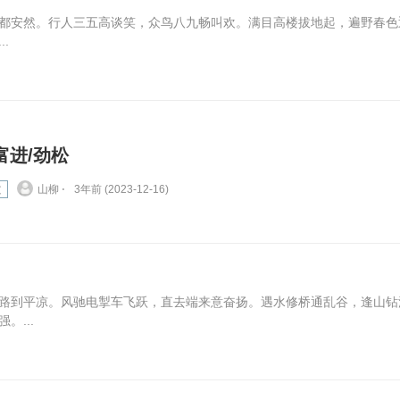
都安然。行人三五高谈笑，众鸟八九畅叫欢。满目高楼拔地起，遍野春色
.
富进/劲松
文
山柳 ⋅
3年前 (2023-12-16)
路到平凉。风驰电掣车飞跃，直去端来意奋扬。遇水修桥通乱谷，逢山钻
。...