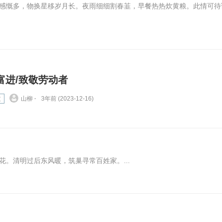
感慨多，物换星移岁月长。夜雨细细割春韮，早餐热热炊黄粮。此情可待
富进/致敬劳动者
文
山柳 ⋅
3年前 (2023-12-16)
。清明过后东风暖，筑巢寻常百姓家。...