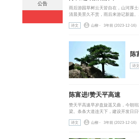
公告
雨后游园草树云天皆自在，山河厚土
清晨美景久不赏，雨后来游记新篇。..
诗文
山柳 ⋅
3年前 (2023-12-16)
陈
诗
陈富进/赞天平高速
赞天平高速早岁盘旋遥又曲，今朝坦
梁。条条大道连天下，建设开发日日强
诗文
山柳 ⋅
3年前 (2023-12-16)