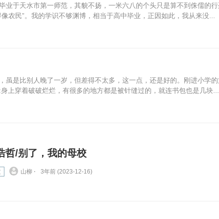
毕业于天水市第一师范，其貌不扬，一米六八的个头只是算不到侏儒的行
像农民”。我的学识不够渊博，相当于高中毕业，正因如此，我从来没...
，虽是比别人晚了一岁，但差得不太多，这一点，还是好的。刚进小学的
身上穿着破破烂烂，有很多的地方都是被针缝过的，就连书包也是几块...
浩哲/别了，我的母校
文
山柳 ⋅
3年前 (2023-12-16)