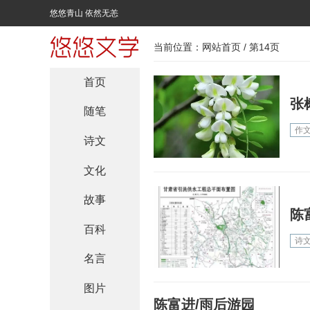
悠悠青山 依然无恙
当前位置：
网站首页
/ 第14页
首页
张
随笔
作
诗文
文化
故事
陈
百科
诗
名言
图片
陈富进/雨后游园