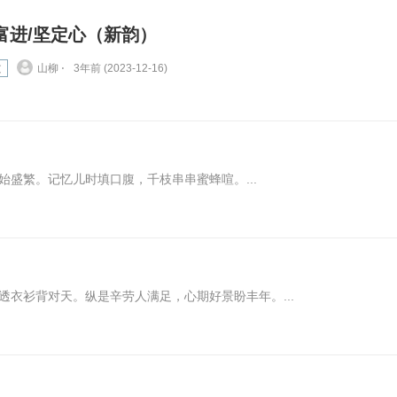
富进/坚定心（新韵）
文
山柳 ⋅
3年前 (2023-12-16)
盛繁。记忆儿时填口腹，千枝串串蜜蜂喧。...
衣衫背对天。纵是辛劳人满足，心期好景盼丰年。...