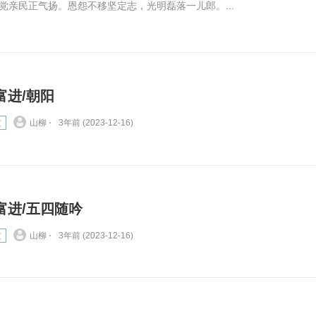
亲民正气扬。恩怨不移坚定志，光明磊落一儿郎。...
富进/朝阳
文
山柳 ⋅
3年前 (2023-12-16)
富进/五四随吟
文
山柳 ⋅
3年前 (2023-12-16)