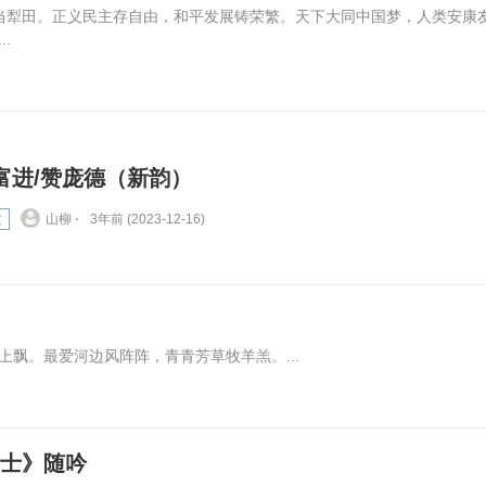
当犁田。正义民主存自由，和平发展铸荣繁。天下大同中国梦，人类安康
.
富进/赞庞德（新韵）
文
山柳 ⋅
3年前 (2023-12-16)
飘。最爱河边风阵阵，青青芳草牧羊羔。...
处士》随吟