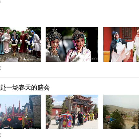
)
)
城赴一场春天的盛会
)