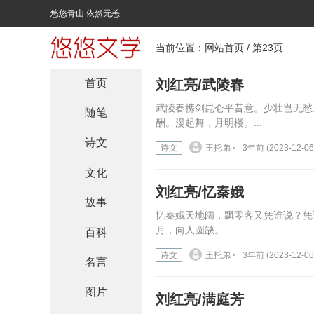
悠悠青山 依然无恙
当前位置：
网站首页
/ 第23页
首页
刘红亮/武陵春
武陵春携剑昆仑平昔意。少壮岂无愁
随笔
酬。漫起舞，月明楼。...
诗文
诗文
王托弟 ⋅
3年前 (2023-12-06
文化
刘红亮/忆秦娥
故事
忆秦娥天地阔，飘零客又凭谁说？凭
月，向人圆缺。...
百科
诗文
王托弟 ⋅
3年前 (2023-12-06
名言
图片
刘红亮/满庭芳