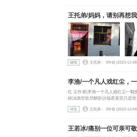
王托弟/妈妈，请别再想我
随笔
王托弟 ⋅
3年前 (2023-12-06
李渔/一个凡人戏红尘，
红 尘作者|李渔一个凡人戏红尘一
杯浊酒空饮尽醉卧沙场君莫笑只是世
诗文
王托弟 ⋅
3年前 (2023-12-06
王若冰/痛别一位可亲可