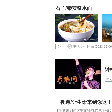
石子/秦安浆水面
文化
王托弟 ⋅
3年前 (2023-12-06
钟
文
王托弟/让生命来到你这
让生命来到你这里文/王托弟从生物