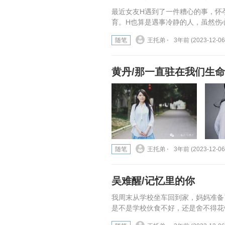
最近女友H遇到了一件糟心的事，怀
育。H也算是遇事冷静的人，虽然伤
随笔
王托弟 ⋅
3年前 (2023-12-06
黄丹/那一直驻在我们生
随笔
王托弟 ⋅
3年前 (2023-12-06
吴难醒/记忆里的你
我周末从学校坐车回到家，妈妈准备
是不是学校伙食不好，还是舍不得花钱