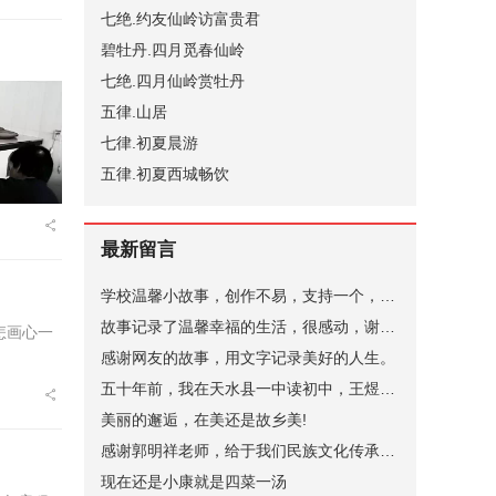
七绝.约友仙岭访富贵君
碧牡丹.四月觅春仙岭
七绝.四月仙岭赏牡丹
五律.山居
七律.初夏晨游
五律.初夏西城畅饮
最新留言
学校温馨小故事，创作不易，支持一个，谢谢。
故事记录了温馨幸福的生活，很感动，谢谢。
怎画心一
感谢网友的故事，用文字记录美好的人生。
五十年前，我在天水县一中读初中，王煜老师代过课，后来他当了副校长。昨晚突发奇想，在网上查询，一个是天水小学语文老师张健（小学名称名字忘了，只记得学校在北道阜），一个是天水县一中的马玉花，是我初中的班主任，好像刚结婚，一个就是王煜。张健老师身体不太好，不知道还在不在，马玉花老师现在应该有70岁了。
美丽的邂逅，在美还是故乡美!
感谢郭明祥老师，给于我们民族文化传承，弘扬的深情厚意的描绘！
现在还是小康就是四菜一汤