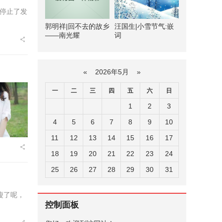
候停止了发
郭明祥|回不去的故乡
汪国生|小雪节气:嵌
——南光耀
词
«
2026年5月
»
一
二
三
四
五
六
日
1
2
3
4
5
6
7
8
9
10
11
12
13
14
15
16
17
18
19
20
21
22
23
24
25
26
27
28
29
30
31
瘦了呢，
控制面板