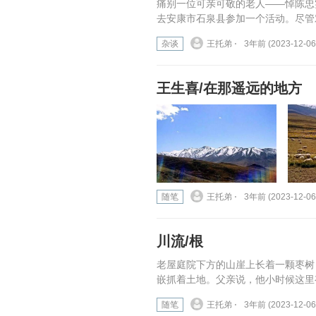
痛别一位可亲可敬的老人——悼陈忠
去安康市石泉县参加一个活动。尽管
杂谈
王托弟 ⋅
3年前 (2023-12-06
王生喜/在那遥远的地方
随笔
王托弟 ⋅
3年前 (2023-12-06
川流/根
老屋庭院下方的山崖上长着一颗枣树
嵌抓着土地。父亲说，他小时候这里
随笔
王托弟 ⋅
3年前 (2023-12-06