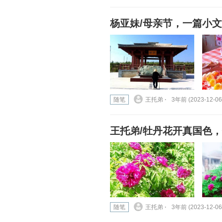
杨亚妹/母亲节，一篇小
随笔
王托弟 ⋅
3年前 (2023-12-06
王托弟/牡丹花开真国色
随笔
王托弟 ⋅
3年前 (2023-12-06