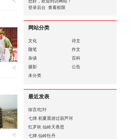
您好，欢迎到访网站！
登录后台
查看权限
网站分类
文化
诗文
随笔
作文
杂谈
百科
摄影
公告
未分类
最近发表
徐言/红叶
七律.初夏晨游过葫芦河
红罗袄.仙岭天香思
七律.仙岭牡丹