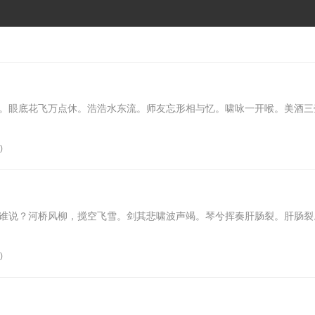
。眼底花飞万点休。浩浩水东流。师友忘形相与忆。啸咏一开喉。美酒三
)
谁说？河桥风柳，搅空飞雪。剑其悲啸波声竭。琴兮挥奏肝肠裂。肝肠裂
)