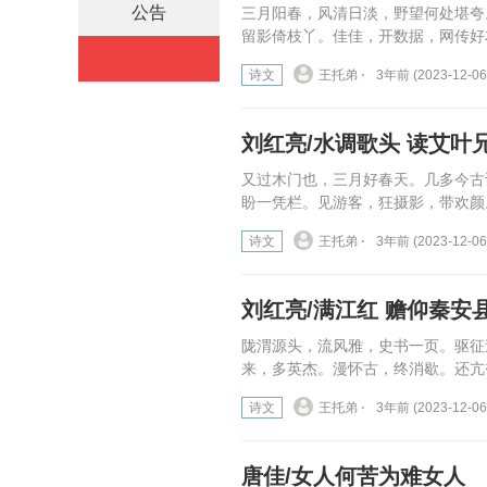
公告
三月阳春，风清日淡，野望何处堪夸
留影倚枝丫。佳佳，开数据，网传好
诗文
王托弟 ⋅
3年前 (2023-12-06
刘红亮/水调歌头 读艾叶
又过木门也，三月好春天。几多今古
盼一凭栏。见游客，狂摄影，带欢颜
诗文
王托弟 ⋅
3年前 (2023-12-06
刘红亮/满江红 赡仰秦安
陇渭源头，流风雅，史书一页。驱征
来，多英杰。漫怀古，终消歇。还亢
诗文
王托弟 ⋅
3年前 (2023-12-06
唐佳/女人何苦为难女人