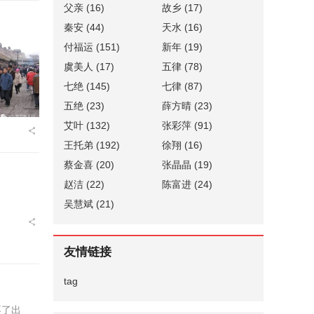
父亲
(16)
故乡
(17)
秦安
(44)
天水
(16)
付福运
(151)
新年
(19)
虞美人
(17)
五律
(78)
七绝
(145)
七律
(87)
五绝
(23)
薛方晴
(23)
艾叶
(132)
张彩萍
(91)
王托弟
(192)
徐翔
(16)
蔡金喜
(20)
张晶晶
(19)
赵洁
(22)
陈富进
(24)
吴慧斌
(21)
友情链接
tag
不了出