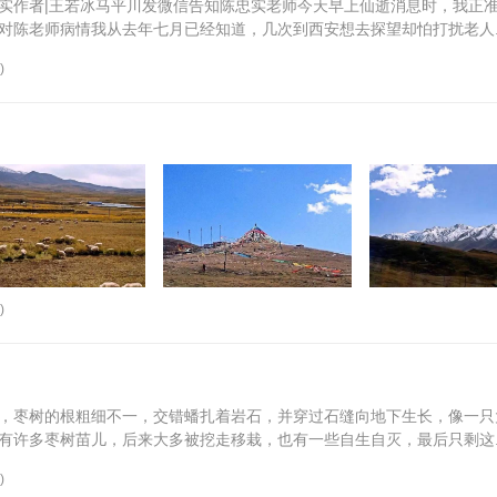
实作者|王若冰马平川发微信告知陈忠实老师今天早上仙逝消息时，我正
对陈老师病情我从去年七月已经知道，几次到西安想去探望却怕打扰老人..
)
)
，枣树的根粗细不一，交错蟠扎着岩石，并穿过石缝向地下生长，像一只
有许多枣树苗儿，后来大多被挖走移栽，也有一些自生自灭，最后只剩这..
)