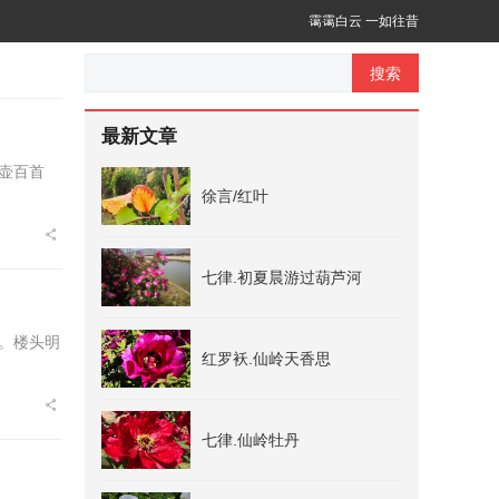
霭霭白云 一如往昔
搜索
最新文章
壶百首
徐言/红叶
七律.初夏晨游过葫芦河
。楼头明
红罗袄.仙岭天香思
七律.仙岭牡丹