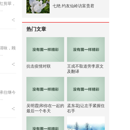
红剪翠，
七绝.约友仙岭访富贵君
.
热门文章
清咏，顾
.
抗击疫情对联
王戎不取道旁李原文
及翻译
承往继今
.
吴明霞|和你在一起的
孟东花|让左手紧握住
最后一个冬天
右手