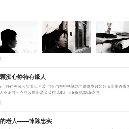
)
一颗痴心静待有缘人
颗痴心静待有缘人笑看日月渡年轮谁的袖中藏乾坤悠悠岁月如歌魂水墨丹青
人不识君一点红妆燃旧梦朵朵桃花似伊人翩翩起舞花丛笑...
)
敬的老人——悼陈忠实