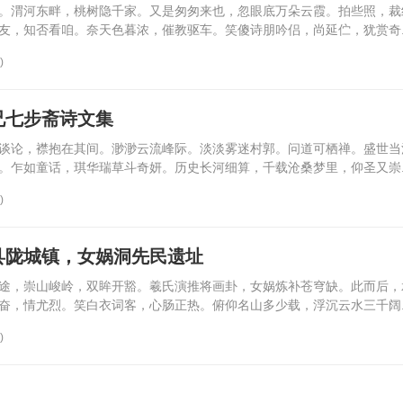
。渭河东畔，桃树隐千家。又是匆匆来也，忽眼底万朵云霞。拍些照，裁
友，知否看咱。奈天色暮浓，催教驱车。笑傻诗朋吟侣，尚延伫，犹赏奇..
)
兄七步斋诗文集
谈论，襟抱在其间。渺渺云流峰际。淡淡雾迷村郭。问道可栖禅。盛世当
。乍如童话，琪华瑞草斗奇妍。历史长河细算，千载沧桑梦里，仰圣又崇..
)
县陇城镇，女娲洞先民遗址
途，崇山峻岭，双眸开豁。羲氏演推将画卦，女娲炼补苍穹缺。此而后，
奋，情尤烈。笑白衣词客，心肠正热。俯仰名山多少载，浮沉云水三千阔..
)